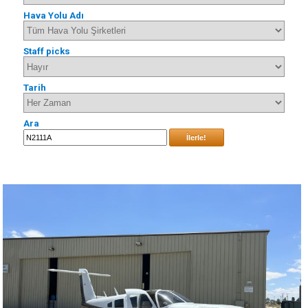
Hava Yolu Adı
Staff picks
Tarih
Ara
İlerle!