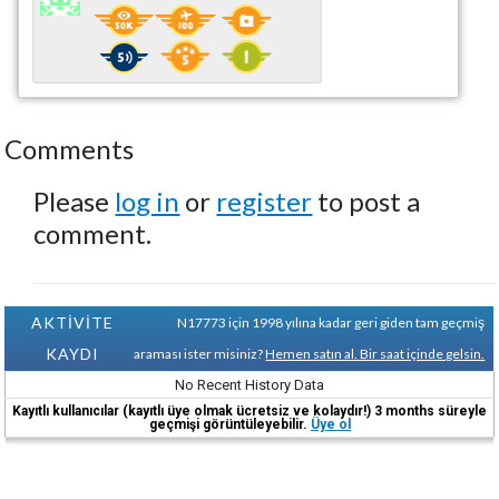
Comments
Please
log in
or
register
to post a
comment.
AKTİVİTE
N17773 için 1998 yılına kadar geri giden tam geçmiş
KAYDI
araması ister misiniz?
Hemen satın al. Bir saat içinde gelsin.
No Recent History Data
Kayıtlı kullanıcılar (kayıtlı üye olmak ücretsiz ve kolaydır!) 3 months süreyle
geçmişi görüntüleyebilir.
Üye ol