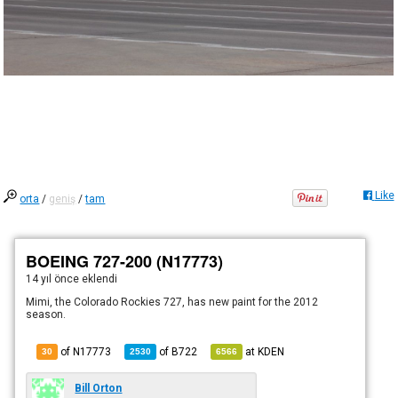
Like
orta
/
geniş
/
tam
BOEING 727-200 (N17773)
14 yıl önce
eklendi
Mimi, the Colorado Rockies 727, has new paint for the 2012
season.
of N17773
of
B722
at
KDEN
30
2530
6566
Bill Orton