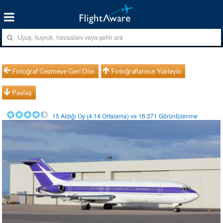
Fotoğraf Gezmeye Geri Dön
Fotoğraflarınızı Yükleyin
Paylaş
15
Aldığı Oy (
4.14
Ortalama) ve
16.371
Görüntülenme