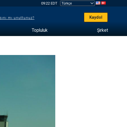
09:22 EDT
Kaydol
sını mı unuttunuz?
Topluluk
Şirket
e