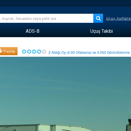
Uçuş numara
ADS-B
Uçuş Takibi
Paylaş
2
Aldığı Oy (
4.00
Ortalama) ve
4.050
Görüntülenm