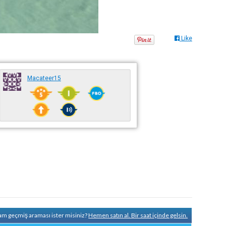
Like
Macateer15
tam geçmiş araması ister misiniz?
Hemen satın al. Bir saat içinde gelsin.