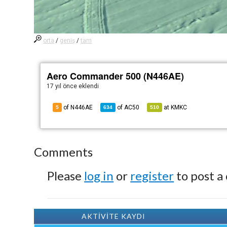
orta
/
geniş
/
tam
Aero Commander 500 (N446AE)
17 yıl önce
eklendi
of N446AE
of
AC50
at
KMKC
5
634
510
Comments
Please
log in
or
register
to post a
AKTİVİTE KAYDI