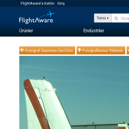
FlightAware'a Katılın
Giriş
Tümü
Ürünler
Endüstriler
Fotoğraf Gezmeye Geri Dön
Fotoğraflarınızı Yükleyin