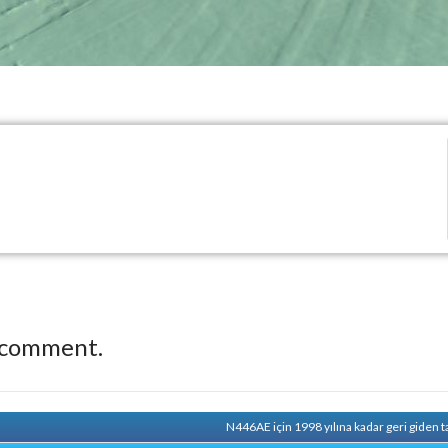
 comment.
N446AE için 1998 yılına kadar geri giden 