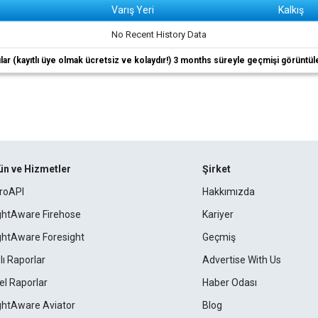
Varış Yeri
Kalkış
No Recent History Data
ıcılar (kayıtlı üye olmak ücretsiz ve kolaydır!) 3 months süreyle geçmişi görüntül
ün ve Hizmetler
Şirket
roAPI
Hakkımızda
ightAware Firehose
Kariyer
ightAware Foresight
Geçmiş
lı Raporlar
Advertise With Us
el Raporlar
Haber Odası
ightAware Aviator
Blog