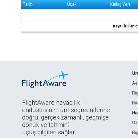
Tarih
Uçak
Kalkış Yeri
Kayıtlı kullan
Ür
Ae
Fl
FlightAware havacılık
Fl
endüstrisinin tüm segmentlerine
Hız
doğru, gerçek zamanlı, geçmişe
Öz
dönük ve tahminî
uçuş bilgileri sağlar.
Fl