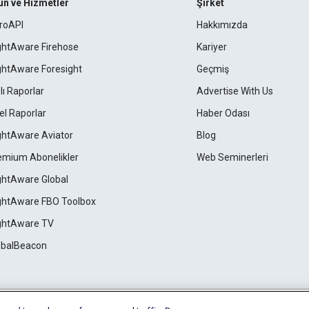
ün ve Hizmetler
Şirket
roAPI
Hakkımızda
ightAware Firehose
Kariyer
ightAware Foresight
Geçmiş
lı Raporlar
Advertise With Us
el Raporlar
Haber Odası
ightAware Aviator
Blog
emium Abonelikler
Web Seminerleri
ightAware Global
ightAware FBO Toolbox
ightAware TV
obalBeacon