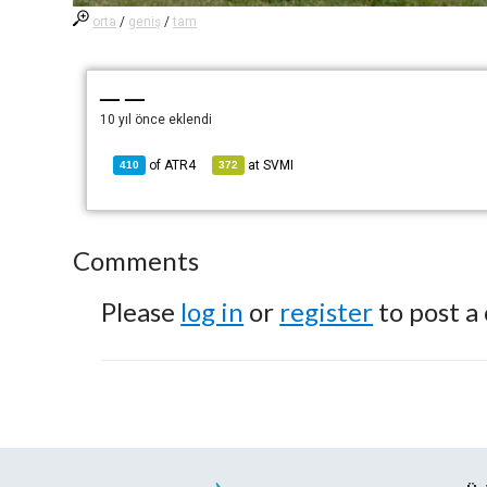
orta
/
geniş
/
tam
— —
10 yıl önce
eklendi
of
ATR4
at
SVMI
410
372
Comments
Please
log in
or
register
to post a