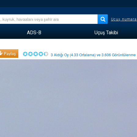
Uçuş numara
ADS-B
Uçuş Takibi
Paylaş
3
Aldığı Oy (
4.33
Ortalama) ve
3.606
Görüntülenm