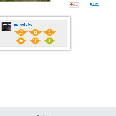
Like
manuel silva