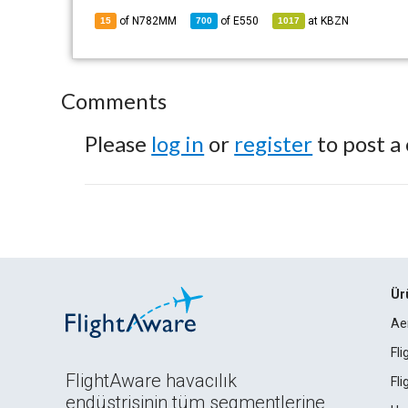
of N782MM
of
E550
at
KBZN
15
700
1017
Comments
Please
log in
or
register
to post a
Ür
Ae
Fl
FlightAware havacılık
Fl
endüstrisinin tüm segmentlerine