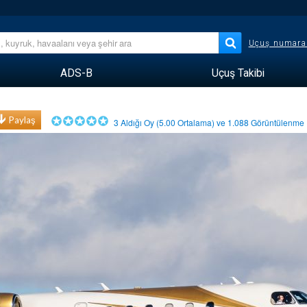
Uçuş numara
ADS-B
Uçuş Takibi
Paylaş
3
Aldığı Oy (
5.00
Ortalama) ve
1.088
Görüntülenm