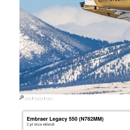
orta
/
geniş
/
tam
Embraer Legacy 550 (N782MM)
2 yıl önce
eklendi