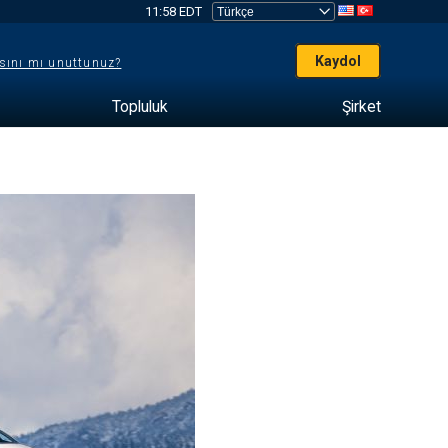
11:58 EDT
Kaydol
sını mı unuttunuz?
Topluluk
Şirket
e