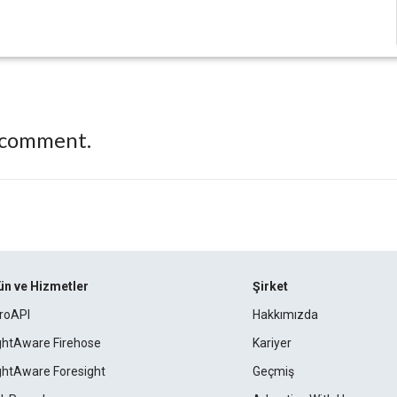
 comment.
ün ve Hizmetler
Şirket
roAPI
Hakkımızda
ightAware Firehose
Kariyer
ightAware Foresight
Geçmiş