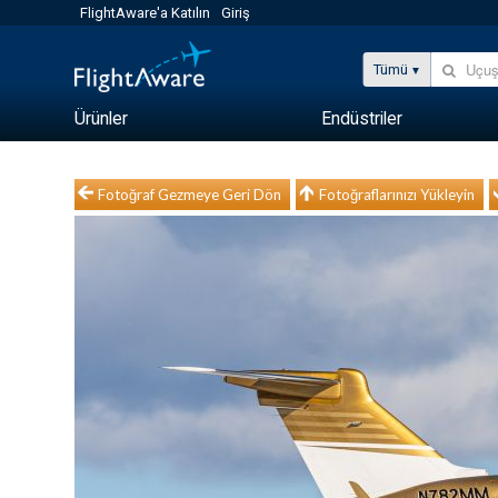
FlightAware'a Katılın
Giriş
Tümü
Ürünler
Endüstriler
Fotoğraf Gezmeye Geri Dön
Fotoğraflarınızı Yükleyin