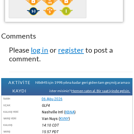
Comments
Please
log in
or
register
to post a
comment.
AKTİVİTE
N86MS için 1998 yılına kadar geri giden tam geçmiş araması
KAYDI
ister misiniz?
Hemen satın al. Bir saat içinde gelsin.
06-Ağu-2026
TARIH
GLF4
UÇAK
Nashville Intl
(
KBNA
)
KALKIŞ YERI
Van Nuys
(
KVNY
)
VARIŞ YERI
14:10
CDT
KALKIŞ
15:57
PDT
VARIŞ