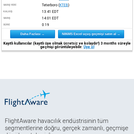
Teterboro
(
KTEB
)
VARIŞ YERI
13:41
EDT
KALKIŞ
14:01
EDT
VARIŞ
0:19
SÜRE
Daha Fazlası →
N86MS Excel uçuş geçmişi satın al →
Kayıtlı kullanıcılar (kayıtlı üye olmak ücretsiz ve kolaydır!) 3 months süreyle
geçmişi görüntüleyebilir.
Üye ol
FlightAware havacılık endüstrisinin tüm
segmentlerine doğru, gerçek zamanlı, geçmişe