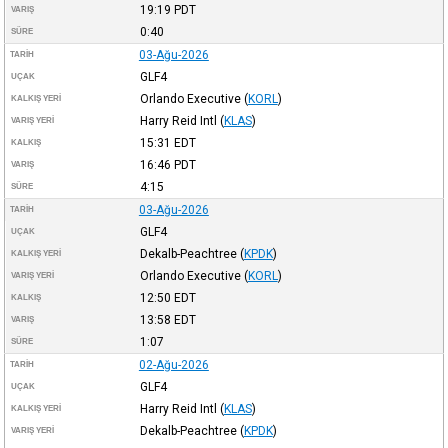
19:19
PDT
VARIŞ
0:40
SÜRE
03-Ağu-2026
TARIH
GLF4
UÇAK
Orlando Executive
(
KORL
)
KALKIŞ YERI
Harry Reid Intl
(
KLAS
)
VARIŞ YERI
15:31
EDT
KALKIŞ
16:46
PDT
VARIŞ
4:15
SÜRE
03-Ağu-2026
TARIH
GLF4
UÇAK
Dekalb-Peachtree
(
KPDK
)
KALKIŞ YERI
Orlando Executive
(
KORL
)
VARIŞ YERI
12:50
EDT
KALKIŞ
13:58
EDT
VARIŞ
1:07
SÜRE
02-Ağu-2026
TARIH
GLF4
UÇAK
Harry Reid Intl
(
KLAS
)
KALKIŞ YERI
Dekalb-Peachtree
(
KPDK
)
VARIŞ YERI