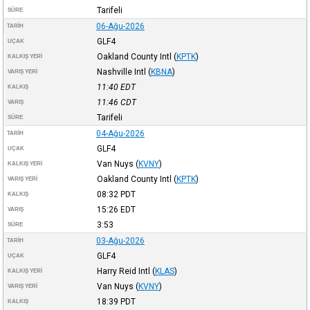
Tarifeli
SÜRE
06-Ağu-2026
TARIH
GLF4
UÇAK
Oakland County Intl
(
KPTK
)
KALKIŞ YERI
Nashville Intl
(
KBNA
)
VARIŞ YERI
11:40
EDT
KALKIŞ
11:46
CDT
VARIŞ
Tarifeli
SÜRE
04-Ağu-2026
TARIH
GLF4
UÇAK
Van Nuys
(
KVNY
)
KALKIŞ YERI
Oakland County Intl
(
KPTK
)
VARIŞ YERI
08:32
PDT
KALKIŞ
15:26
EDT
VARIŞ
3:53
SÜRE
03-Ağu-2026
TARIH
GLF4
UÇAK
Harry Reid Intl
(
KLAS
)
KALKIŞ YERI
Van Nuys
(
KVNY
)
VARIŞ YERI
18:39
PDT
KALKIŞ