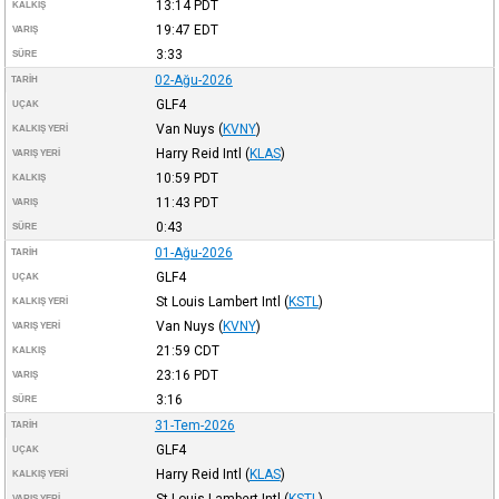
13:14
PDT
KALKIŞ
19:47
EDT
VARIŞ
3:33
SÜRE
02-Ağu-2026
TARIH
GLF4
UÇAK
Van Nuys
(
KVNY
)
KALKIŞ YERI
Harry Reid Intl
(
KLAS
)
VARIŞ YERI
10:59
PDT
KALKIŞ
11:43
PDT
VARIŞ
0:43
SÜRE
01-Ağu-2026
TARIH
GLF4
UÇAK
St Louis Lambert Intl
(
KSTL
)
KALKIŞ YERI
Van Nuys
(
KVNY
)
VARIŞ YERI
21:59
CDT
KALKIŞ
23:16
PDT
VARIŞ
3:16
SÜRE
31-Tem-2026
TARIH
GLF4
UÇAK
Harry Reid Intl
(
KLAS
)
KALKIŞ YERI
St Louis Lambert Intl
(
KSTL
)
VARIŞ YERI