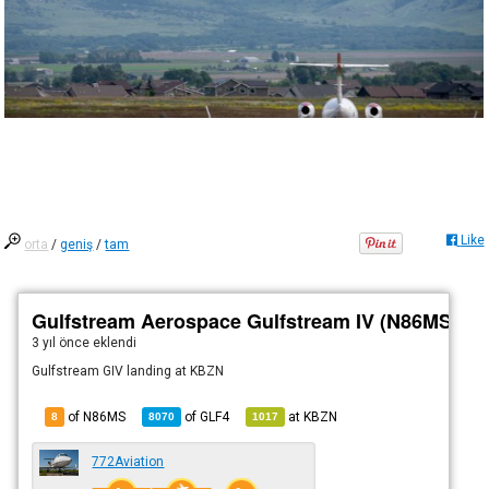
Like
orta
/
geniş
/
tam
Gulfstream Aerospace Gulfstream IV (N86MS)
3 yıl önce
eklendi
Gulfstream GIV landing at KBZN
of N86MS
of
GLF4
at
KBZN
8
8070
1017
772Aviation