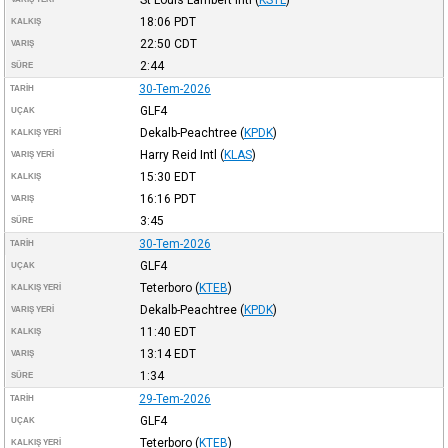
18:06
PDT
KALKIŞ
22:50
CDT
VARIŞ
2:44
SÜRE
30-Tem-2026
TARIH
GLF4
UÇAK
Dekalb-Peachtree
(
KPDK
)
KALKIŞ YERI
Harry Reid Intl
(
KLAS
)
VARIŞ YERI
15:30
EDT
KALKIŞ
16:16
PDT
VARIŞ
3:45
SÜRE
30-Tem-2026
TARIH
GLF4
UÇAK
Teterboro
(
KTEB
)
KALKIŞ YERI
Dekalb-Peachtree
(
KPDK
)
VARIŞ YERI
11:40
EDT
KALKIŞ
13:14
EDT
VARIŞ
1:34
SÜRE
29-Tem-2026
TARIH
GLF4
UÇAK
Teterboro
(
KTEB
)
KALKIŞ YERI