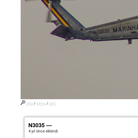
orta
/
geniş
/
tam
N3035 —
4 yıl önce
eklendi