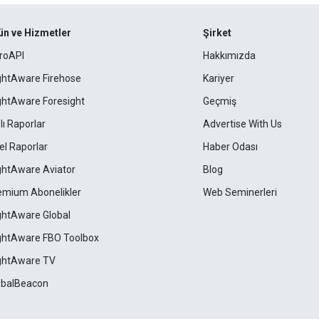
ün ve Hizmetler
Şirket
roAPI
Hakkımızda
ightAware Firehose
Kariyer
ightAware Foresight
Geçmiş
lı Raporlar
Advertise With Us
el Raporlar
Haber Odası
ightAware Aviator
Blog
emium Abonelikler
Web Seminerleri
ightAware Global
ightAware FBO Toolbox
ightAware TV
obalBeacon