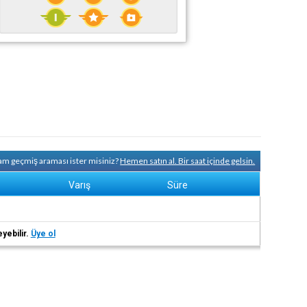
tam geçmiş araması ister misiniz?
Hemen satın al. Bir saat içinde gelsin.
Varış
Süre
eyebilir.
Üye ol