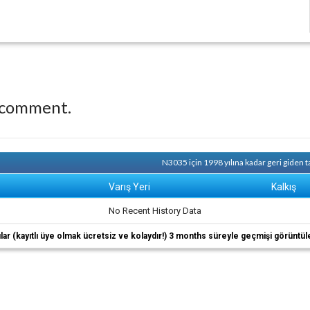
 comment.
N3035 için 1998 yılına kadar geri giden 
Varış Yeri
Kalkış
No Recent History Data
ıcılar (kayıtlı üye olmak ücretsiz ve kolaydır!) 3 months süreyle geçmişi görüntül