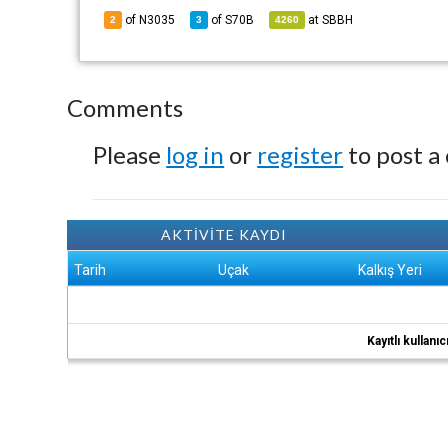
of N3035
of
S70B
at
SBBH
2
3
4260
Comments
Please
log in
or
register
to post a
AKTİVİTE KAYDI
Tarih
Uçak
Kalkış Yeri
Kayıtlı kullan