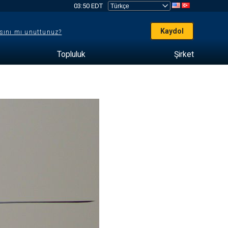
03:50 EDT
Kaydol
sını mı unuttunuz?
Topluluk
Şirket
e