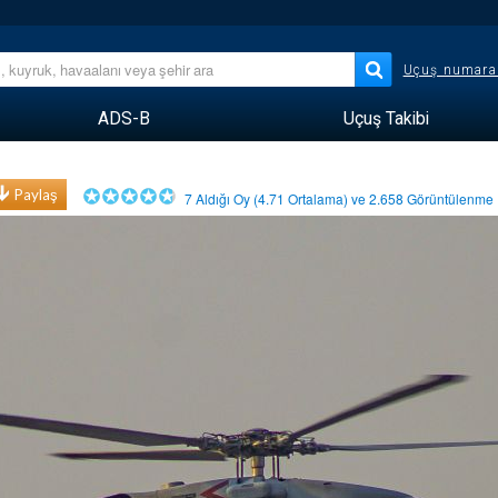
Uçuş numara
ADS-B
Uçuş Takibi
Paylaş
7
Aldığı Oy (
4.71
Ortalama) ve
2.658
Görüntülenm