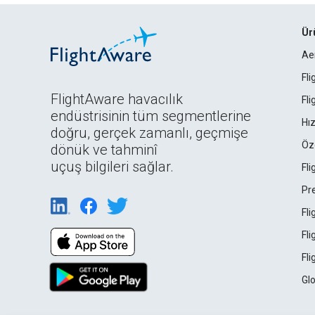
Ür
Ae
Fl
FlightAware havacılık
Fl
endüstrisinin tüm segmentlerine
Hız
doğru, gerçek zamanlı, geçmişe
Öz
dönük ve tahminî
uçuş bilgileri sağlar.
Fl
Pr
Fl
Fl
Fl
Gl