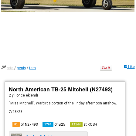
Like
orta
/
geniş
/
tam
North American TB-25 Mitchell (N27493)
2 yıl önce
eklendi
“Miss Mitchell”. Warbirds portion of the Friday afternoon airshow.
7/28/23
of N27493
of
B25
at
KOSH
81
1763
22144