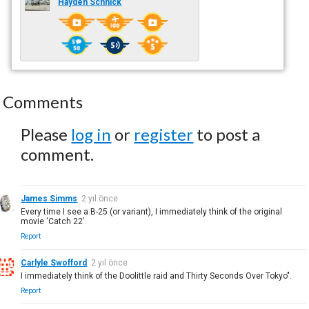
Hayden Schnick
Comments
Please
log in
or
register
to post a
comment.
James Simms
2 yıl önce
Every time I see a B-25 (or variant), I immediately think of the original
movie ‘Catch 22’.
Report
Carlyle Swofford
2 yıl önce
I immediately think of the Doolittle raid and Thirty Seconds Over Tokyo".
Report