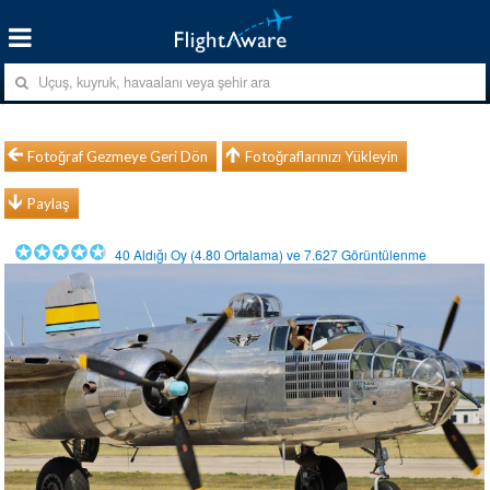
Fotoğraf Gezmeye Geri Dön
Fotoğraflarınızı Yükleyin
Paylaş
40
Aldığı Oy (
4.80
Ortalama) ve
7.627
Görüntülenme