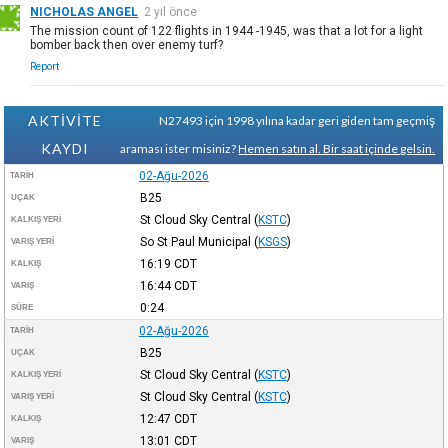
NICHOLAS ANGEL
2 yıl önce
The mission count of 122 flights in 1944 -1945, was that a lot for a light
bomber back then over enemy turf?
Report
AKTİVİTE
N27493 için 1998 yılına kadar geri giden tam geçmiş
KAYDI
araması ister misiniz?
Hemen satın al. Bir saat içinde gelsin.
02-Ağu-2026
TARIH
B25
UÇAK
St Cloud Sky Central
(
KSTC
)
KALKIŞ YERI
So St Paul Municipal
(
KSGS
)
VARIŞ YERI
16:19
CDT
KALKIŞ
16:44
CDT
VARIŞ
0:24
SÜRE
02-Ağu-2026
TARIH
B25
UÇAK
St Cloud Sky Central
(
KSTC
)
KALKIŞ YERI
St Cloud Sky Central
(
KSTC
)
VARIŞ YERI
12:47
CDT
KALKIŞ
13:01
CDT
VARIŞ