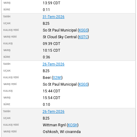
13:59
CDT
VARIŞ
0:11
SÜRE
31-Tem-2026
TARIH
B25
UÇAK
So St Paul Municipal
(
KSGS
)
KALKIŞ YERI
St Cloud Sky Central
(
KSTC
)
VARIŞ YERI
09:39
CDT
KALKIŞ
10:15
CDT
VARIŞ
0:36
SÜRE
26-Tem-2026
TARIH
B25
UÇAK
Beer
(
02WI
)
KALKIŞ YERI
So St Paul Municipal
(
KSGS
)
VARIŞ YERI
15:44
CDT
KALKIŞ
15:54
CDT
VARIŞ
0:10
SÜRE
26-Tem-2026
TARIH
B25
UÇAK
Wittman Rgnl
(
KOSH
)
KALKIŞ YERI
Oshkosh, WI civarında
VARIŞ YERI