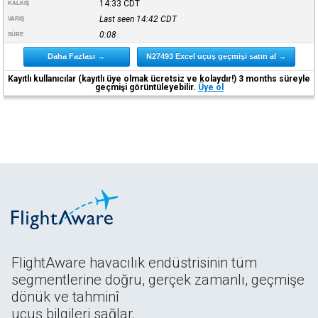
14:33
CDT
KALKIŞ
Last seen 14:42
CDT
VARIŞ
0:08
SÜRE
Daha Fazlası →
N27493 Excel uçuş geçmişi satın al →
Kayıtlı kullanıcılar (kayıtlı üye olmak ücretsiz ve kolaydır!) 3 months süreyle
geçmişi görüntüleyebilir.
Üye ol
FlightAware havacılık endüstrisinin tüm
segmentlerine doğru, gerçek zamanlı, geçmişe
dönük ve tahminî
uçuş bilgileri sağlar.