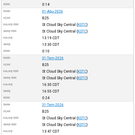
0:14
SÜRE
01-Ağu-2026
TARIH
B25
UÇAK
St Cloud Sky Central
(
KSTC
)
KALKIŞ YERI
St Cloud Sky Central
(
KSTC
)
VARIŞ YERI
13:19
CDT
KALKIŞ
13:30
CDT
VARIŞ
0:10
SÜRE
31-Tem-2026
TARIH
B25
UÇAK
St Cloud Sky Central
(
KSTC
)
KALKIŞ YERI
St Cloud Sky Central
(
KSTC
)
VARIŞ YERI
16:30
CDT
KALKIŞ
16:55
CDT
VARIŞ
0:24
SÜRE
31-Tem-2026
TARIH
B25
UÇAK
St Cloud Sky Central
(
KSTC
)
KALKIŞ YERI
St Cloud Sky Central
(
KSTC
)
VARIŞ YERI
13:47
CDT
KALKIŞ