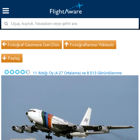
Fotoğraf Gezmeye Geri Dön
Fotoğraflarınızı Yükleyin
Paylaş
11
Aldığı Oy (
4.27
Ortalama) ve
8.513
Görüntülenme