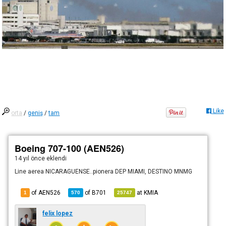
Like
orta
/
geniş
/
tam
Boeing 707-100 (AEN526)
14 yıl önce
eklendi
Line aerea NICARAGUENSE..pionera DEP MIAMI, DESTINO MNMG
of AEN526
of
B701
at
KMIA
1
570
25747
felix lopez