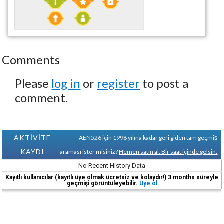
Comments
Please
log in
or
register
to post a
comment.
AKTİVİTE
AEN526 için 1998 yılına kadar geri giden tam geçmiş
KAYDI
araması ister misiniz?
Hemen satın al. Bir saat içinde gelsin.
No Recent History Data
Kayıtlı kullanıcılar (kayıtlı üye olmak ücretsiz ve kolaydır!) 3 months süreyle
geçmişi görüntüleyebilir.
Üye ol