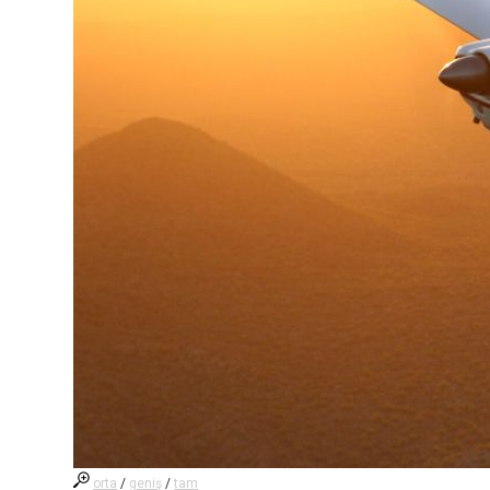
orta
/
geniş
/
tam