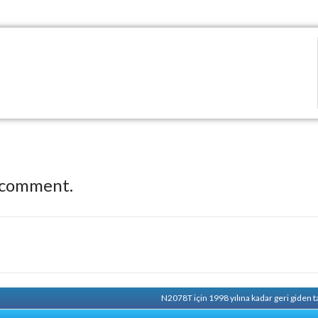
 comment.
N2078T için 1998 yılına kadar geri giden 