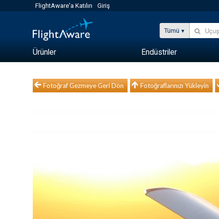
FlightAware'a Katılın
Giriş
Tümü
Ürünler
Endüstriler
Fotoğraf Gezmeye Geri Dön
Fotoğraflarınızı Yükleyin