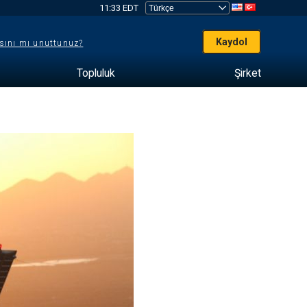
11:33 EDT
Kaydol
sını mı unuttunuz?
Topluluk
Şirket
e