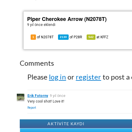
Piper Cherokee Arrow (N2078T)
9 yıl önce
eklendi
of N2078T
of
P28R
at
KFFZ
1
2130
542
Comments
Please
log in
or
register
to post a
Erik Fotorny
9 yıl önce
Very cool shot! Love it!
Report
AKTİVİTE KAYDI