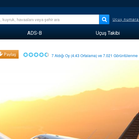
Uçuş numara
ADS-B
Uçuş Takibi
Paylaş
7
Aldığı Oy (
4.43
Ortalama) ve
7.021
Görüntülenm