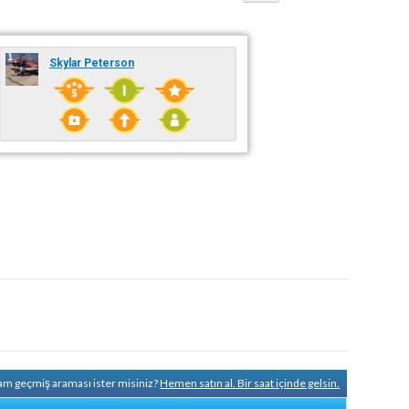
Skylar Peterson
tam geçmiş araması ister misiniz?
Hemen satın al. Bir saat içinde gelsin.