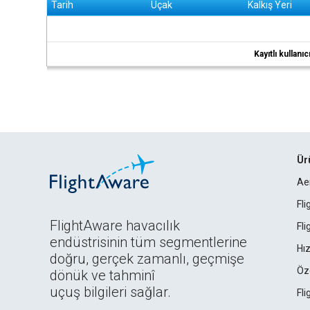
Tarih
Uçak
Kalkış Yeri
Kayıtlı kullan
Ür
Ae
Fl
FlightAware havacılık
Fl
endüstrisinin tüm segmentlerine
Hız
doğru, gerçek zamanlı, geçmişe
Öz
dönük ve tahminî
uçuş bilgileri sağlar.
Fl