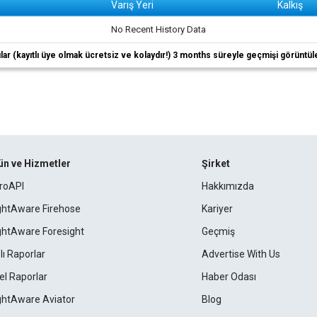
Varış Yeri
Kalkış
No Recent History Data
ıcılar (kayıtlı üye olmak ücretsiz ve kolaydır!) 3 months süreyle geçmişi görüntül
ün ve Hizmetler
Şirket
roAPI
Hakkımızda
ightAware Firehose
Kariyer
ightAware Foresight
Geçmiş
lı Raporlar
Advertise With Us
el Raporlar
Haber Odası
ightAware Aviator
Blog