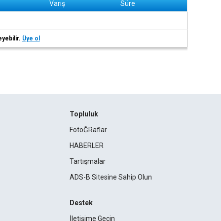
Varış
Süre
eyebilir.
Üye ol
Topluluk
FotoĞRaflar
HABERLER
Tartışmalar
ADS-B Sitesine Sahip Olun
Destek
İletişime Geçin