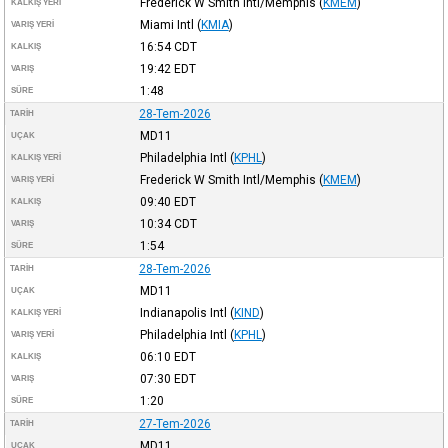
Frederick W Smith Intl/Memphis
(
KMEM
)
KALKIŞ YERI
Miami Intl
(
KMIA
)
VARIŞ YERI
16:54
CDT
KALKIŞ
19:42
EDT
VARIŞ
1:48
SÜRE
28-Tem-2026
TARIH
MD11
UÇAK
Philadelphia Intl
(
KPHL
)
KALKIŞ YERI
Frederick W Smith Intl/Memphis
(
KMEM
)
VARIŞ YERI
09:40
EDT
KALKIŞ
10:34
CDT
VARIŞ
1:54
SÜRE
28-Tem-2026
TARIH
MD11
UÇAK
Indianapolis Intl
(
KIND
)
KALKIŞ YERI
Philadelphia Intl
(
KPHL
)
VARIŞ YERI
06:10
EDT
KALKIŞ
07:30
EDT
VARIŞ
1:20
SÜRE
27-Tem-2026
TARIH
MD11
UÇAK