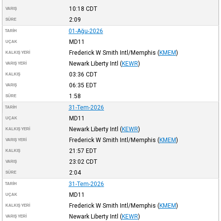
10:18
CDT
VARIŞ
2:09
SÜRE
01-Ağu-2026
TARIH
MD11
UÇAK
Frederick W Smith Intl/Memphis
(
KMEM
)
KALKIŞ YERI
Newark Liberty Intl
(
KEWR
)
VARIŞ YERI
03:36
CDT
KALKIŞ
06:35
EDT
VARIŞ
1:58
SÜRE
31-Tem-2026
TARIH
MD11
UÇAK
Newark Liberty Intl
(
KEWR
)
KALKIŞ YERI
Frederick W Smith Intl/Memphis
(
KMEM
)
VARIŞ YERI
21:57
EDT
KALKIŞ
23:02
CDT
VARIŞ
2:04
SÜRE
31-Tem-2026
TARIH
MD11
UÇAK
Frederick W Smith Intl/Memphis
(
KMEM
)
KALKIŞ YERI
Newark Liberty Intl
(
KEWR
)
VARIŞ YERI