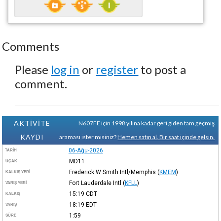
Comments
Please
log in
or
register
to post a
comment.
AKTİVİTE
N607FE için 1998 yılına kadar geri giden tam geçmiş
KAYDI
araması ister misiniz?
Hemen satın al. Bir saat içinde gelsin.
06-Ağu-2026
TARIH
MD11
UÇAK
Frederick W Smith Intl/Memphis
(
KMEM
)
KALKIŞ YERI
Fort Lauderdale Intl
(
KFLL
)
VARIŞ YERI
15:19
CDT
KALKIŞ
18:19
EDT
VARIŞ
1:59
SÜRE