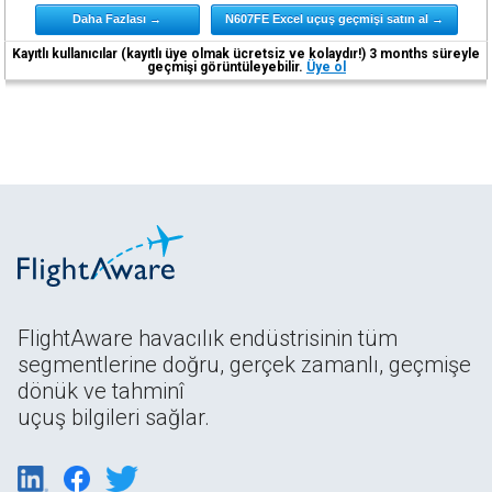
Daha Fazlası →
N607FE Excel uçuş geçmişi satın al →
Kayıtlı kullanıcılar (kayıtlı üye olmak ücretsiz ve kolaydır!) 3 months süreyle
geçmişi görüntüleyebilir.
Üye ol
FlightAware havacılık endüstrisinin tüm
segmentlerine doğru, gerçek zamanlı, geçmişe
dönük ve tahminî
uçuş bilgileri sağlar.