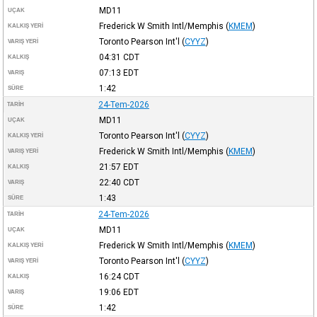
MD11
UÇAK
Frederick W Smith Intl/Memphis
(
KMEM
)
KALKIŞ YERI
Toronto Pearson Int'l
(
CYYZ
)
VARIŞ YERI
04:31
CDT
KALKIŞ
07:13
EDT
VARIŞ
1:42
SÜRE
24-Tem-2026
TARIH
MD11
UÇAK
Toronto Pearson Int'l
(
CYYZ
)
KALKIŞ YERI
Frederick W Smith Intl/Memphis
(
KMEM
)
VARIŞ YERI
21:57
EDT
KALKIŞ
22:40
CDT
VARIŞ
1:43
SÜRE
24-Tem-2026
TARIH
MD11
UÇAK
Frederick W Smith Intl/Memphis
(
KMEM
)
KALKIŞ YERI
Toronto Pearson Int'l
(
CYYZ
)
VARIŞ YERI
16:24
CDT
KALKIŞ
19:06
EDT
VARIŞ
1:42
SÜRE