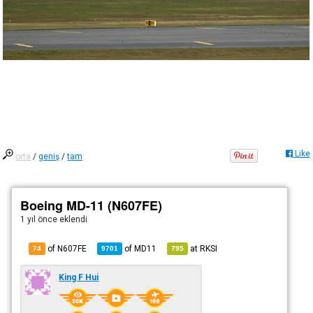
Like
orta
/
geniş
/
tam
Boeing MD-11 (N607FE)
1 yıl önce
eklendi
of N607FE
of
MD11
at
RKSI
74
9701
795
King F Hui