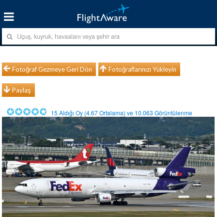
Fotoğraf Gezmeye Geri Dön
Fotoğraflarınızı Yükleyin
Paylaş
15
Aldığı Oy (
4.67
Ortalama) ve
10.063
Görüntülenme