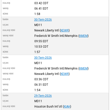
03:42
CDT
KALKIŞ
06:41
EDT
VARIŞ
1:58
SÜRE
30-Tem-2026
TARIH
MD11
UÇAK
Newark Liberty Intl
(
KEWR
)
KALKIŞ YERI
Frederick W Smith Intl/Memphis
(
KMEM
)
VARIŞ YERI
09:55
EDT
KALKIŞ
10:53
CDT
VARIŞ
1:57
SÜRE
30-Tem-2026
TARIH
MD11
UÇAK
Frederick W Smith Intl/Memphis
(
KMEM
)
KALKIŞ YERI
Newark Liberty Intl
(
KEWR
)
VARIŞ YERI
03:36
CDT
KALKIŞ
06:31
EDT
VARIŞ
1:54
SÜRE
29-Tem-2026
TARIH
MD11
UÇAK
Houston Bush Int'ctl
(
KIAH
)
KALKIŞ YERI