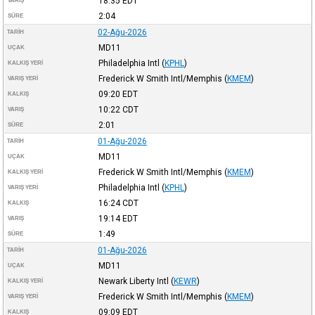
18:35
EDT
VARIŞ
2:04
SÜRE
02-Ağu-2026
TARIH
MD11
UÇAK
Philadelphia Intl
(
KPHL
)
KALKIŞ YERI
Frederick W Smith Intl/Memphis
(
KMEM
)
VARIŞ YERI
09:20
EDT
KALKIŞ
10:22
CDT
VARIŞ
2:01
SÜRE
01-Ağu-2026
TARIH
MD11
UÇAK
Frederick W Smith Intl/Memphis
(
KMEM
)
KALKIŞ YERI
Philadelphia Intl
(
KPHL
)
VARIŞ YERI
16:24
CDT
KALKIŞ
19:14
EDT
VARIŞ
1:49
SÜRE
01-Ağu-2026
TARIH
MD11
UÇAK
Newark Liberty Intl
(
KEWR
)
KALKIŞ YERI
Frederick W Smith Intl/Memphis
(
KMEM
)
VARIŞ YERI
09:09
EDT
KALKIŞ