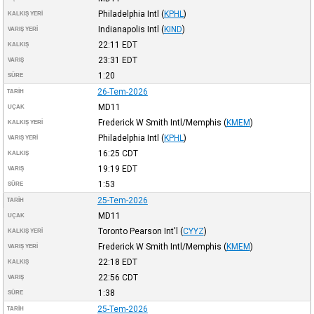
Philadelphia Intl
(
KPHL
)
KALKIŞ YERI
Indianapolis Intl
(
KIND
)
VARIŞ YERI
22:11
EDT
KALKIŞ
23:31
EDT
VARIŞ
1:20
SÜRE
26-Tem-2026
TARIH
MD11
UÇAK
Frederick W Smith Intl/Memphis
(
KMEM
)
KALKIŞ YERI
Philadelphia Intl
(
KPHL
)
VARIŞ YERI
16:25
CDT
KALKIŞ
19:19
EDT
VARIŞ
1:53
SÜRE
25-Tem-2026
TARIH
MD11
UÇAK
Toronto Pearson Int'l
(
CYYZ
)
KALKIŞ YERI
Frederick W Smith Intl/Memphis
(
KMEM
)
VARIŞ YERI
22:18
EDT
KALKIŞ
22:56
CDT
VARIŞ
1:38
SÜRE
25-Tem-2026
TARIH