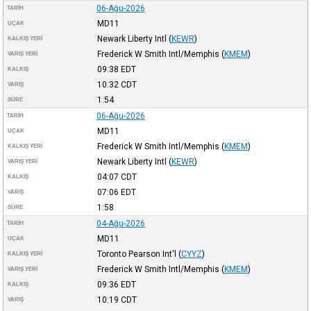
06-Ağu-2026
TARIH
MD11
UÇAK
Newark Liberty Intl
(
KEWR
)
KALKIŞ YERI
Frederick W Smith Intl/Memphis
(
KMEM
)
VARIŞ YERI
09:38
EDT
KALKIŞ
10:32
CDT
VARIŞ
1:54
SÜRE
06-Ağu-2026
TARIH
MD11
UÇAK
Frederick W Smith Intl/Memphis
(
KMEM
)
KALKIŞ YERI
Newark Liberty Intl
(
KEWR
)
VARIŞ YERI
04:07
CDT
KALKIŞ
07:06
EDT
VARIŞ
1:58
SÜRE
04-Ağu-2026
TARIH
MD11
UÇAK
Toronto Pearson Int'l
(
CYYZ
)
KALKIŞ YERI
Frederick W Smith Intl/Memphis
(
KMEM
)
VARIŞ YERI
09:36
EDT
KALKIŞ
10:19
CDT
VARIŞ