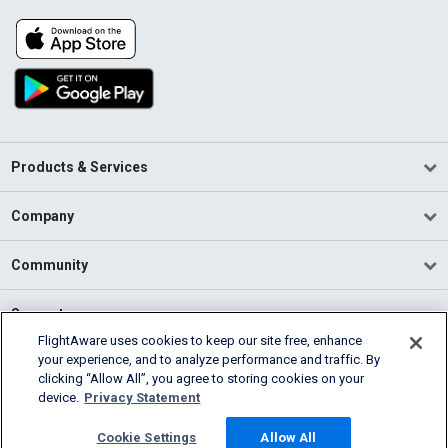
Products & Services
Company
Community
Support
FlightAware uses cookies to keep our site free, enhance
your experience, and to analyze performance and traffic. By
English (USA)
clicking “Allow All”, you agree to storing cookies on your
2026 FlightAware
device.
Privacy Statement
Terms of Use
Privacy
Cookie Settings
Cookie Settings
Allow All