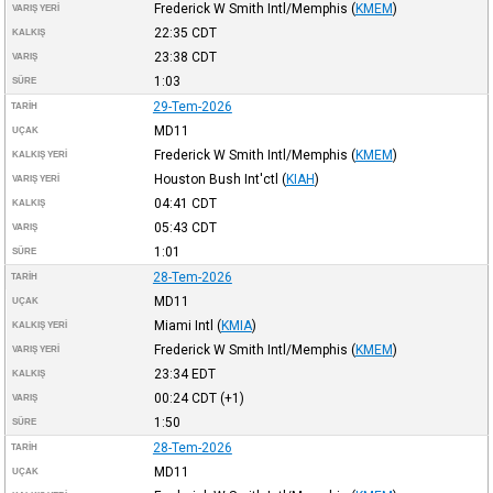
Frederick W Smith Intl/Memphis
(
KMEM
)
VARIŞ YERI
22:35
CDT
KALKIŞ
23:38
CDT
VARIŞ
1:03
SÜRE
29-Tem-2026
TARIH
MD11
UÇAK
Frederick W Smith Intl/Memphis
(
KMEM
)
KALKIŞ YERI
Houston Bush Int'ctl
(
KIAH
)
VARIŞ YERI
04:41
CDT
KALKIŞ
05:43
CDT
VARIŞ
1:01
SÜRE
28-Tem-2026
TARIH
MD11
UÇAK
Miami Intl
(
KMIA
)
KALKIŞ YERI
Frederick W Smith Intl/Memphis
(
KMEM
)
VARIŞ YERI
23:34
EDT
KALKIŞ
00:24
CDT
(+1)
VARIŞ
1:50
SÜRE
28-Tem-2026
TARIH
MD11
UÇAK