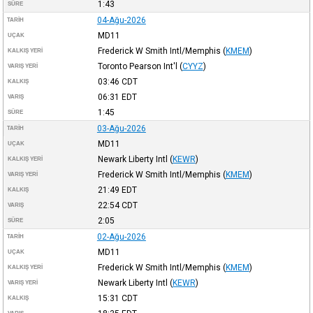
1:43
SÜRE
04-Ağu-2026
TARIH
MD11
UÇAK
Frederick W Smith Intl/Memphis
(
KMEM
)
KALKIŞ YERI
Toronto Pearson Int'l
(
CYYZ
)
VARIŞ YERI
03:46
CDT
KALKIŞ
06:31
EDT
VARIŞ
1:45
SÜRE
03-Ağu-2026
TARIH
MD11
UÇAK
Newark Liberty Intl
(
KEWR
)
KALKIŞ YERI
Frederick W Smith Intl/Memphis
(
KMEM
)
VARIŞ YERI
21:49
EDT
KALKIŞ
22:54
CDT
VARIŞ
2:05
SÜRE
02-Ağu-2026
TARIH
MD11
UÇAK
Frederick W Smith Intl/Memphis
(
KMEM
)
KALKIŞ YERI
Newark Liberty Intl
(
KEWR
)
VARIŞ YERI
15:31
CDT
KALKIŞ