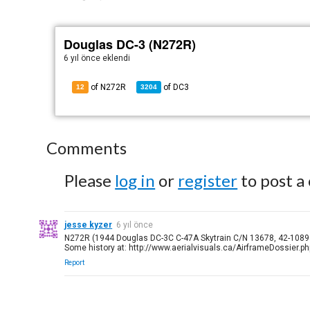
Douglas DC-3 (N272R)
6 yıl önce
eklendi
of N272R
of
DC3
12
3204
Comments
Please
log in
or
register
to post a
jesse kyzer
6 yıl önce
N272R (1944 Douglas DC-3C C-47A Skytrain C/N 13678, 42-1089
Some history at: http://www.aerialvisuals.ca/AirframeDossier.p
Report