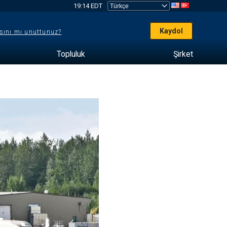
19:14 EDT
Kaydol
sını mı unuttunuz?
Topluluk
Şirket
e