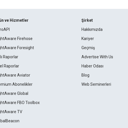
ün ve Hizmetler
Şirket
roAPI
Hakkımızda
ightAware Firehose
Kariyer
ightAware Foresight
Geçmiş
lı Raporlar
Advertise With Us
el Raporlar
Haber Odası
ightAware Aviator
Blog
emium Abonelikler
Web Seminerleri
ightAware Global
ightAware FBO Toolbox
ightAware TV
obalBeacon