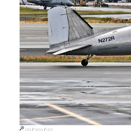
orta
/
geniş
/
tam