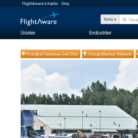
FlightAware'a Katılın
Giriş
Tümü
Ürünler
Endüstriler
Fotoğraf Gezmeye Geri Dön
Fotoğraflarınızı Yükleyin