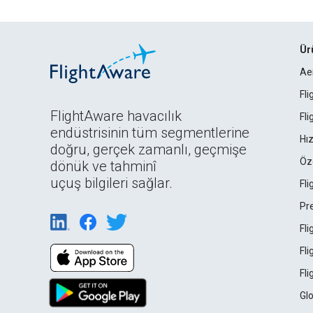
Ür
Ae
Fl
FlightAware havacılık
Fl
endüstrisinin tüm segmentlerine
Hız
doğru, gerçek zamanlı, geçmişe
Öz
dönük ve tahminî
uçuş bilgileri sağlar.
Fl
Pr
Fl
Fl
Fl
Gl