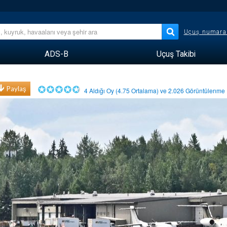
Uçuş numara
ADS-B
Uçuş Takibi
Paylaş
4
Aldığı Oy (
4.75
Ortalama) ve
2.026
Görüntülenm