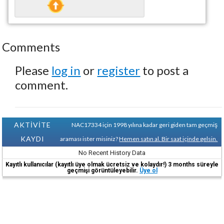
Comments
Please
log in
or
register
to post a
comment.
AKTİVİTE
NAC17334 için 1998 yılına kadar geri giden tam geçmiş
KAYDI
araması ister misiniz?
Hemen satın al. Bir saat içinde gelsin.
No Recent History Data
Kayıtlı kullanıcılar (kayıtlı üye olmak ücretsiz ve kolaydır!) 3 months süreyle
geçmişi görüntüleyebilir.
Üye ol