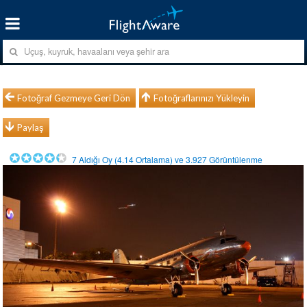
Fotoğraf Gezmeye Geri Dön
Fotoğraflarınızı Yükleyin
Paylaş
7
Aldığı Oy (
4.14
Ortalama) ve
3.927
Görüntülenme