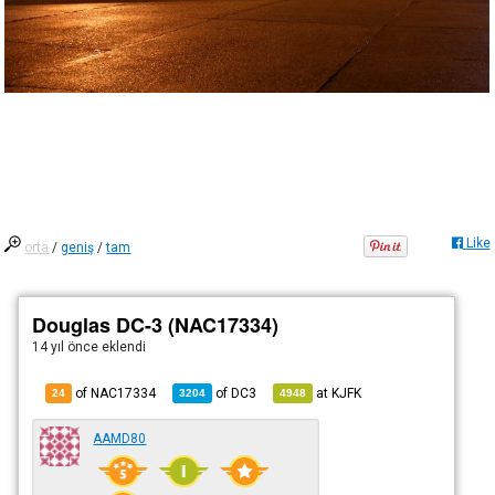
Like
orta
/
geniş
/
tam
Douglas DC-3 (NAC17334)
14 yıl önce
eklendi
of NAC17334
of
DC3
at
KJFK
24
3204
4948
AAMD80