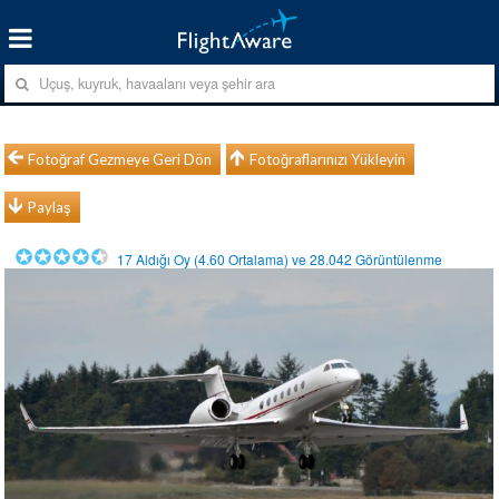
Fotoğraf Gezmeye Geri Dön
Fotoğraflarınızı Yükleyin
Paylaş
17
Aldığı Oy (
4.60
Ortalama) ve
28.042
Görüntülenme