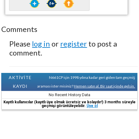
Comments
Please
log in
or
register
to post a
comment.
AKTİVİTE
N661CP için 1998 yılına kadar geri giden tam geçmiş
KAYDI
araması ister misiniz?
Hemen satın al. Bir saat içinde gelsin.
No Recent History Data
Kayıtlı kullanıcılar (kayıtlı üye olmak ücretsiz ve kolaydır!) 3 months süreyle
geçmişi görüntüleyebilir.
Üye ol