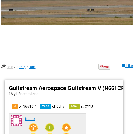
Like
orta
/
geniş
/
tam
Gulfstream Aerospace Gulfstream V (N661CP)
16 yıl önce
eklendi
of N661CP
of
GLF5
at
CYYJ
4
7062
1004
tnano