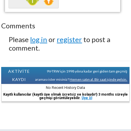
Comments
Please
log in
or
register
to post a
comment.
AKTİVİTE
9V-TRW için 1998 yılına kadar geri giden tam geçmiş
KAYDI
araması ister misiniz?
Hemen satın al. Bir saat içinde gelsin.
No Recent History Data
Kayıtlı kullanıcılar (kayıtlı üye olmak ücretsiz ve kolaydır!) 3 months süreyle
geçmişi görüntüleyebilir.
Üye ol