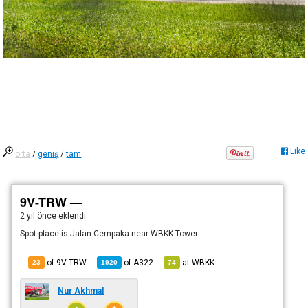
Like
orta
/
geniş
/
tam
9V-TRW —
2 yıl önce
eklendi
Spot place is Jalan Cempaka near WBKK Tower
of 9V-TRW
of
A322
at
WBKK
23
1920
74
Nur Akhmal