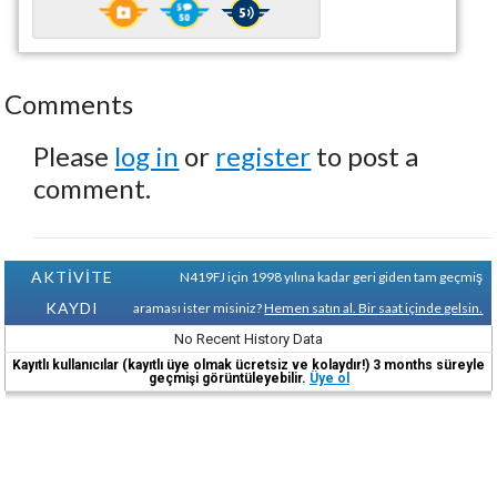
Comments
Please
log in
or
register
to post a
comment.
AKTİVİTE
N419FJ için 1998 yılına kadar geri giden tam geçmiş
KAYDI
araması ister misiniz?
Hemen satın al. Bir saat içinde gelsin.
No Recent History Data
Kayıtlı kullanıcılar (kayıtlı üye olmak ücretsiz ve kolaydır!) 3 months süreyle
geçmişi görüntüleyebilir.
Üye ol