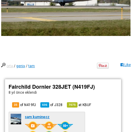
Like
orta
/
geniş
/
tam
Fairchild Dornier 328JET (N419FJ)
8 yıl önce
eklendi
of N419FJ
of
J328
at
KBUF
35
606
7075
sam kuminecz