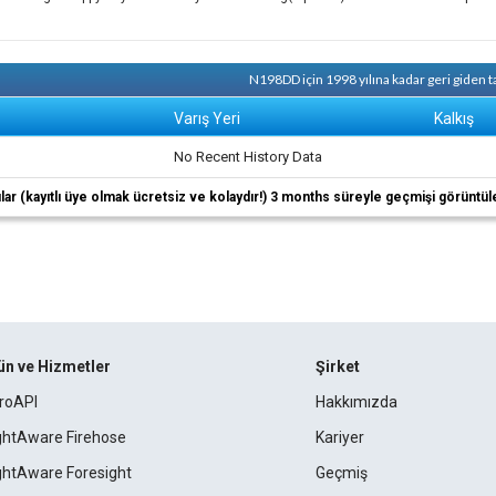
N198DD için 1998 yılına kadar geri giden 
Varış Yeri
Kalkış
No Recent History Data
ıcılar (kayıtlı üye olmak ücretsiz ve kolaydır!) 3 months süreyle geçmişi görüntül
ün ve Hizmetler
Şirket
roAPI
Hakkımızda
ightAware Firehose
Kariyer
ightAware Foresight
Geçmiş