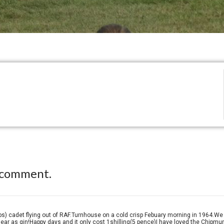
 comment.
rps) cadet flying out of RAF.Turnhouse on a cold crisp Febuary morning in 1964.We
ar as gin!Happy days and it only cost 1shilling(5 pence)I have loved the Chipmu