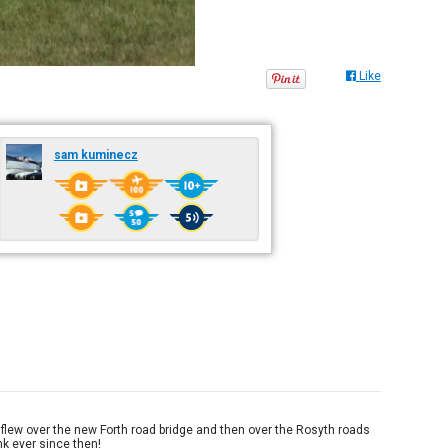
Like
sam kuminecz
 flew over the new Forth road bridge and then over the Rosyth roads
nk ever since then!