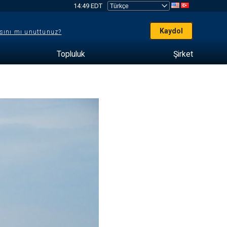
14:49 EDT
Kaydol
sını mı unuttunuz?
Topluluk
Şirket
e