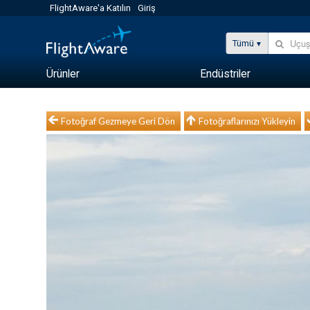
FlightAware'a Katılın
Giriş
Tümü
Ürünler
Endüstriler
Fotoğraf Gezmeye Geri Dön
Fotoğraflarınızı Yükleyin