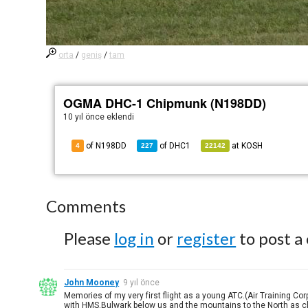
orta
/
geniş
/
tam
OGMA DHC-1 Chipmunk (N198DD)
10 yıl önce
eklendi
of N198DD
of
DHC1
at
KOSH
4
227
22142
Comments
Please
log in
or
register
to post a
John Mooney
9 yıl önce
Memories of my very first flight as a young ATC.(Air Training Co
with HMS.Bulwark below us and the mountains to the North as cle