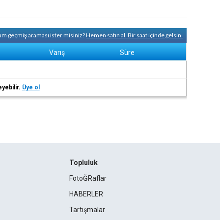
tam geçmiş araması ister misiniz?
Hemen satın al. Bir saat içinde gelsin.
Varış
Süre
eyebilir.
Üye ol
Topluluk
FotoĞRaflar
HABERLER
Tartışmalar