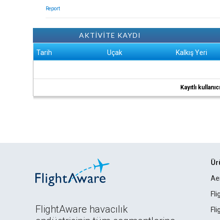
Report
AKTİVİTE KAYDI
Tarih
Uçak
Kalkış Yeri
Kayıtlı kullan
Ür
Ae
Fl
FlightAware havacılık
Fl