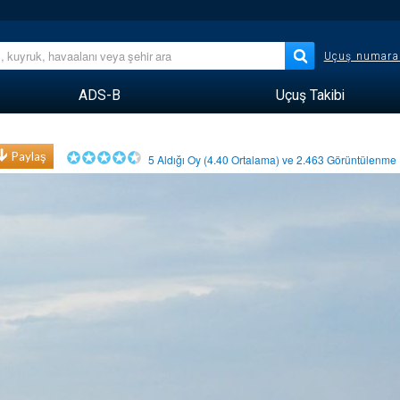
Uçuş numara
ADS-B
Uçuş Takibi
Paylaş
5
Aldığı Oy (
4.40
Ortalama) ve
2.463
Görüntülenm