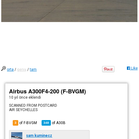
Like
orta
/
geniş
/
tam
Airbus A300F4-200 (F-BVGM)
10 yıl önce
eklendi
SCANNED FROM POSTCARD
AIR SEYCHELLES
of F-BVGM
of
A30B
3
348
sam kuminecz