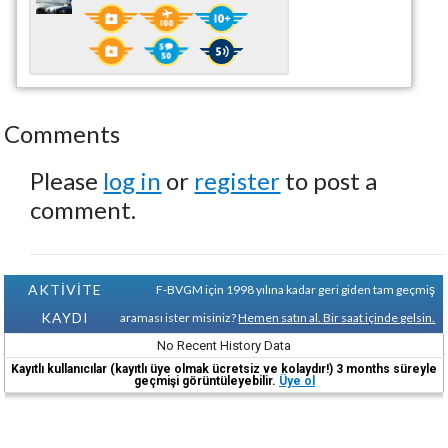
Comments
Please
log in
or
register
to post a
comment.
AKTİVİTE
F-BVGM için 1998 yılına kadar geri giden tam geçmiş
KAYDI
araması ister misiniz?
Hemen satın al. Bir saat içinde gelsin.
No Recent History Data
Kayıtlı kullanıcılar (kayıtlı üye olmak ücretsiz ve kolaydır!) 3 months süreyle
geçmişi görüntüleyebilir.
Üye ol