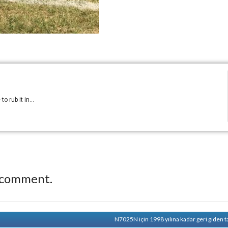
 rub it in...
 comment.
N7025N için 1998 yılına kadar geri giden 