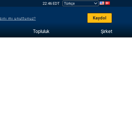
22:46 EDT
Kaydol
sını mı unuttunuz?
Topluluk
Şirket
e