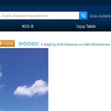
Uçuş numara
ADS-B
Uçuş Takibi
Paylaş
5
Aldığı Oy (
4.60
Ortalama) ve
4.582
Görüntülenm