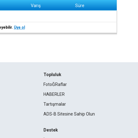
Varış
Süre
eyebilir.
Üye ol
Topluluk
FotoĞRaflar
HABERLER
Tartışmalar
ADS-B Sitesine Sahip Olun
Destek