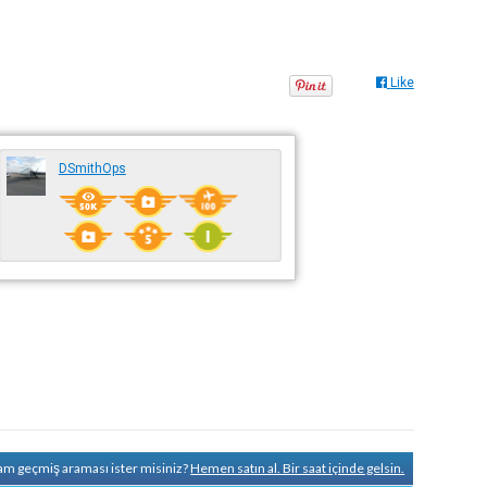
Like
DSmithOps
tam geçmiş araması ister misiniz?
Hemen satın al. Bir saat içinde gelsin.