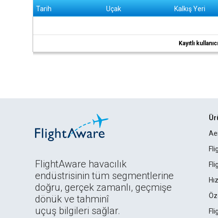
Tarih
Uçak
Kalkış Yeri
Kayıtlı kullan
Ür
Ae
Fl
FlightAware havacılık
Fl
endüstrisinin tüm segmentlerine
Hız
doğru, gerçek zamanlı, geçmişe
Öz
dönük ve tahminî
uçuş bilgileri sağlar.
Fl