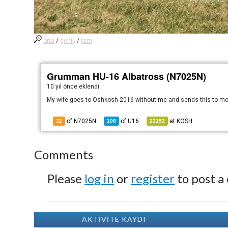
orta
/
geniş
/
tam
Grumman HU-16 Albatross (N7025N)
10 yıl önce
eklendi
My wife goes to Oshkosh 2016 without me and sends this to me to
of N7025N
of
U16
at
KOSH
32
108
22152
Comments
Please
log in
or
register
to post a
AKTİVİTE KAYDI