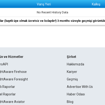
Varış Yeri
Kalkış
No Recent History Data
ıcılar (kayıtlı üye olmak ücretsiz ve kolaydır!) 3 months süreyle geçmişi görüntül
ün ve Hizmetler
Şirket
roAPI
Hakkımızda
ightAware Firehose
Kariyer
ightAware Foresight
Geçmiş
lı Raporlar
Advertise With Us
el Raporlar
Haber Odası
ightAware Aviator
Blog