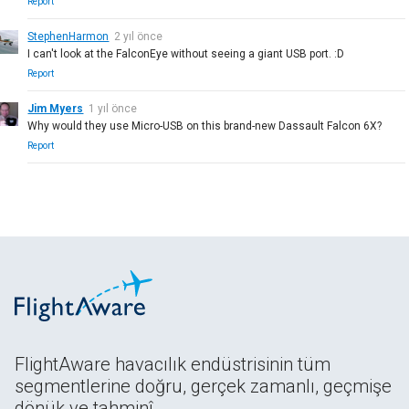
Report
StephenHarmon
2 yıl önce
I can't look at the FalconEye without seeing a giant USB port. :D
Report
Jim Myers
1 yıl önce
Why would they use Micro-USB on this brand-new Dassault Falcon 6X?
Report
FlightAware havacılık endüstrisinin tüm
segmentlerine doğru, gerçek zamanlı, geçmişe
dönük ve tahminî