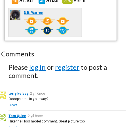
of F-HSUP
of
FA6X
at
KBUF
10
43
7075
D.B. Warren
Comments
Please
log in
or
register
to post a
comment.
terry kelsey
2 yıl önce
Oooops,am I in your way?
Report
Tom Quinn
2 yıl önce
I like the Floor model comment. Great picture too.