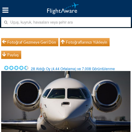
Fotoğraf Gezmeye Geri Dön
Fotoğraflarınızı Yükleyin
Paylaş
28
Aldığı Oy (
4.44
Ortalama) ve
7.008
Görüntülenme