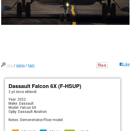
Like
orta
/
geniş
/
tam
Dassault Falcon 6X (F-HSUP)
2 yıl önce
eklendi
Year: 2022
Make: Dassault
Model: Falcon 6X
Opby: Dassault Aviation
Notes: Demonstrator/Floor model