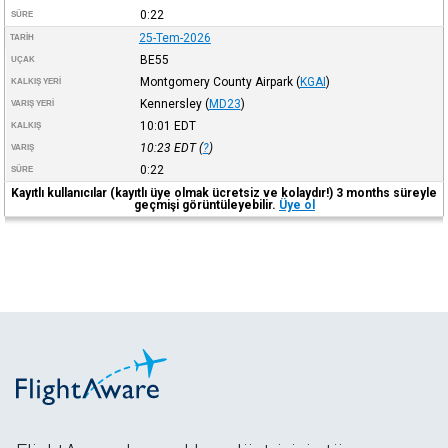
0:22
SÜRE
25-Tem-2026
TARIH
BE55
UÇAK
Montgomery County Airpark
(
KGAI
)
KALKIŞ YERI
Kennersley
(
MD23
)
VARIŞ YERI
10:01
EDT
KALKIŞ
10:23
EDT
(
?
)
VARIŞ
0:22
SÜRE
Kayıtlı kullanıcılar (kayıtlı üye olmak ücretsiz ve kolaydır!) 3 months süreyle
geçmişi görüntüleyebilir.
Üye ol