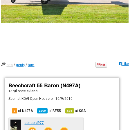
Like
orta
/
geniş
/
tam
Beechcraft 55 Baron (N497A)
15 yıl önce
eklendi
Seen at KGAI Open House on 10/9/2010.
of N497A
of
BE55
at
KGAI
3
1960
665
concord977