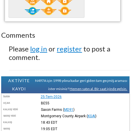
Comments
Please
log in
or
register
to post a
comment.
AKTİVİTE
N497A için 1998 yılına kadar geri giden tam geçmiş araması
KAYDI
ister misiniz?
Hemen satın al. Bir saat içinde gelsin.
25-Tem-2026
TARIH
BE55
UÇAK
Saxon Farms
(
MD91
)
KALKIŞ YERI
Montgomery County Airpark
(
KGAI
)
VARIŞ YERI
18:43
EDT
KALKIŞ
19:05
EDT
VARIŞ