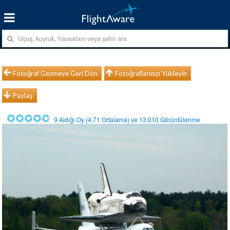
Fotoğraf Gezmeye Geri Dön
Fotoğraflarınızı Yükleyin
Paylaş
9
Aldığı Oy (
4.71
Ortalama) ve
13.010
Görüntülenme