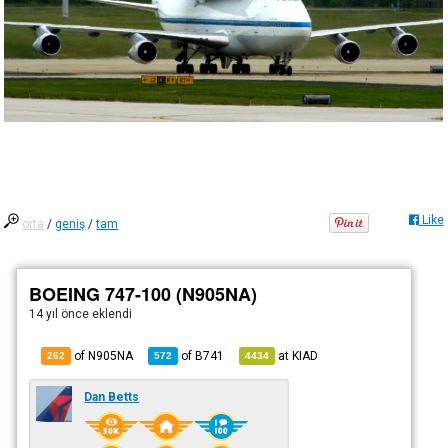
Like
orta
/
geniş
/
tam
BOEING 747-100 (N905NA)
14 yıl önce
eklendi
of N905NA
of
B741
at
KIAD
262
572
4434
Dan Betts