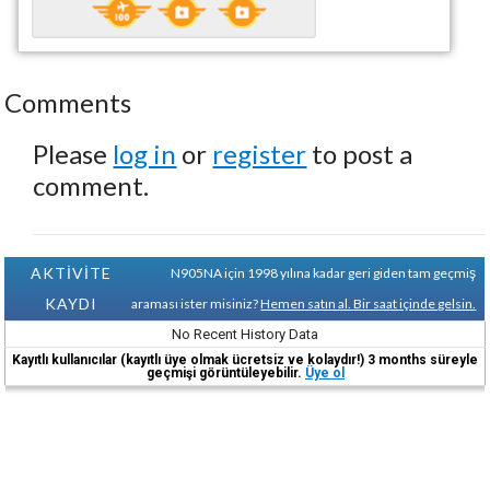
Comments
Please
log in
or
register
to post a
comment.
AKTİVİTE
N905NA için 1998 yılına kadar geri giden tam geçmiş
KAYDI
araması ister misiniz?
Hemen satın al. Bir saat içinde gelsin.
No Recent History Data
Kayıtlı kullanıcılar (kayıtlı üye olmak ücretsiz ve kolaydır!) 3 months süreyle
geçmişi görüntüleyebilir.
Üye ol