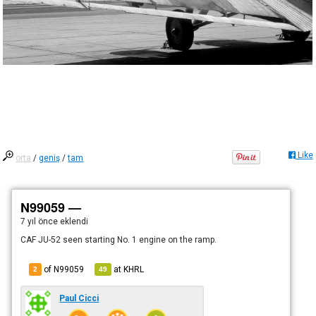
Like
orta
/
geniş
/
tam
N99059 —
7 yıl önce
eklendi
CAF JU-52 seen starting No. 1 engine on the ramp.
of N99059
at
KHRL
2
49
Paul Cicci