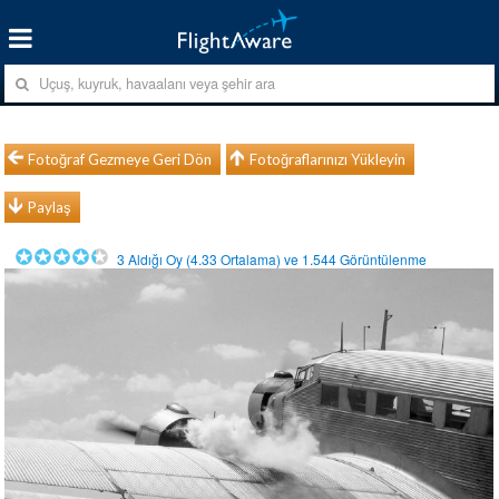
Fotoğraf Gezmeye Geri Dön
Fotoğraflarınızı Yükleyin
Paylaş
3
Aldığı Oy (
4.33
Ortalama) ve
1.544
Görüntülenme