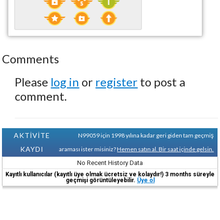
Comments
Please
log in
or
register
to post a
comment.
AKTİVİTE
N99059 için 1998 yılına kadar geri giden tam geçmiş
KAYDI
araması ister misiniz?
Hemen satın al. Bir saat içinde gelsin.
No Recent History Data
Kayıtlı kullanıcılar (kayıtlı üye olmak ücretsiz ve kolaydır!) 3 months süreyle
geçmişi görüntüleyebilir.
Üye ol