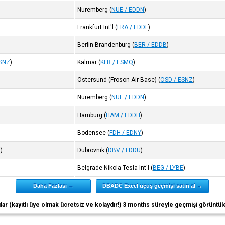
Nuremberg
(
NUE / EDDN
)
Frankfurt Int'l
(
FRA / EDDF
)
Berlin-Brandenburg
(
BER / EDDB
)
ESNZ
)
Kalmar
(
KLR / ESMQ
)
Ostersund (Froson Air Base)
(
OSD / ESNZ
)
Nuremberg
(
NUE / EDDN
)
Hamburg
(
HAM / EDDH
)
Bodensee
(
FDH / EDNY
)
E
)
Dubrovnik
(
DBV / LDDU
)
Belgrade Nikola Tesla Int'l
(
BEG / LYBE
)
Daha Fazlası →
DBADC Excel uçuş geçmişi satın al →
ıcılar (kayıtlı üye olmak ücretsiz ve kolaydır!) 3 months süreyle geçmişi görüntül