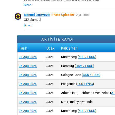
Report
Manuel EstevezR
Photo Uploader
2 yıl önce
OK!! Samuel
Report
AKTİVİTE KAYDI
Tarih
Uçak
Kalkış Yeri
07-Ağu-2026
J328
Nuremberg
(
NUE / EDDN
)
05-Ağu-2026
J328
Hamburg
(
HAM / EDDH
)
05-Ağu-2026
J328
Cologne Bonn
(
CGN / EDDK
)
05-Ağu-2026
J328
Podgorica
(
TGD / LYPG
)
05-Ağu-2026
J328
Athens Int'l, Eleftherios Venizelos
(
AT
05-Ağu-2026
J328
Izmir, Turkey civarında
04-Ağu-2026
J328
Nuremberg
(
NUE / EDDN
)