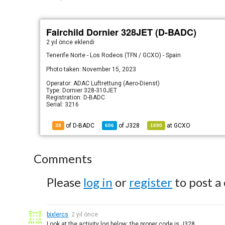
Fairchild Dornier 328JET (D-BADC)
2 yıl önce
eklendi
Tenerife Norte - Los Rodeos (TFN / GCXO) - Spain
Photo taken: November 15, 2023
Operator: ADAC Luftrettung (Aero-Dienst)
Type: Dornier 328-310JET
Registration: D-BADC
Serial: 3216
of D-BADC
of
J328
at
GCXO
38
606
1690
Comments
Please
log in
or
register
to post a
bixlercs
2 yıl önce
Look at the activity log below: the proper code is J328.