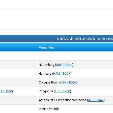
D-BADC için 1998 yılına kadar geri giden 
Varış Yeri
Nuremberg
(
NUE / EDDN
)
Hamburg
(
HAM / EDDH
)
Cologne Bonn
(
CGN / EDDK
)
H / LGAV
)
Podgorica
(
TGD / LYPG
)
Athens Int'l, Eleftherios Venizelos
(
ATH / LGAV
)
İzmir civarında