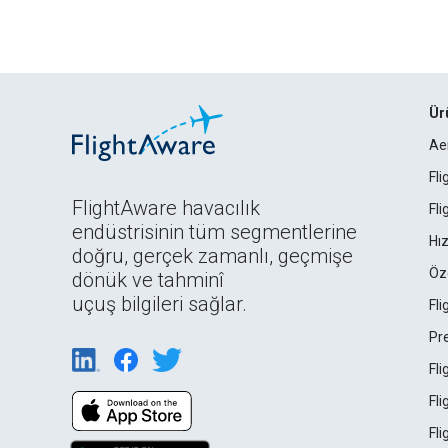
Ür
Ae
Fl
FlightAware havacılık
Fl
endüstrisinin tüm segmentlerine
Hız
doğru, gerçek zamanlı, geçmişe
Öz
dönük ve tahminî
uçuş bilgileri sağlar.
Fl
Pr
Fl
Fl
Fl