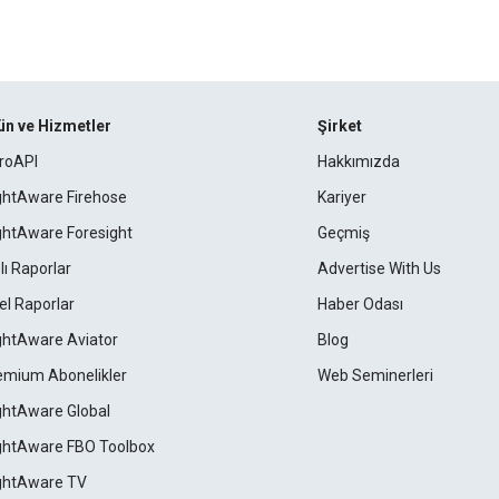
ün ve Hizmetler
Şirket
roAPI
Hakkımızda
ightAware Firehose
Kariyer
ightAware Foresight
Geçmiş
lı Raporlar
Advertise With Us
el Raporlar
Haber Odası
ightAware Aviator
Blog
emium Abonelikler
Web Seminerleri
ightAware Global
ightAware FBO Toolbox
ightAware TV