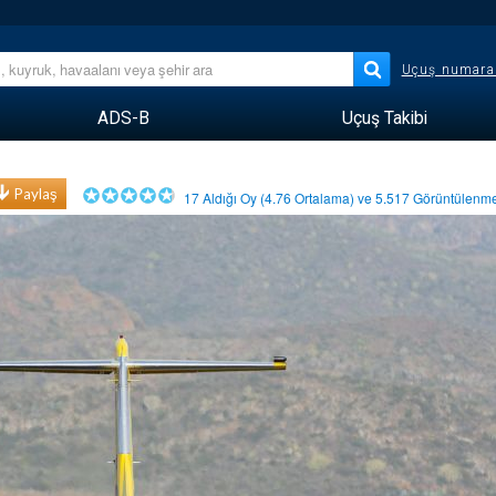
Uçuş numara
ADS-B
Uçuş Takibi
Paylaş
17
Aldığı Oy (
4.76
Ortalama) ve
5.517
Görüntülen