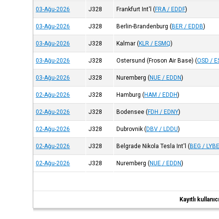
03-Ağu-2026
J328
Frankfurt Int'l
(
FRA / EDDF
)
03-Ağu-2026
J328
Berlin-Brandenburg
(
BER / EDDB
)
03-Ağu-2026
J328
Kalmar
(
KLR / ESMQ
)
03-Ağu-2026
J328
Ostersund (Froson Air Base)
(
OSD / 
03-Ağu-2026
J328
Nuremberg
(
NUE / EDDN
)
02-Ağu-2026
J328
Hamburg
(
HAM / EDDH
)
02-Ağu-2026
J328
Bodensee
(
FDH / EDNY
)
02-Ağu-2026
J328
Dubrovnik
(
DBV / LDDU
)
02-Ağu-2026
J328
Belgrade Nikola Tesla Int'l
(
BEG / LYB
02-Ağu-2026
J328
Nuremberg
(
NUE / EDDN
)
Kayıtlı kullan