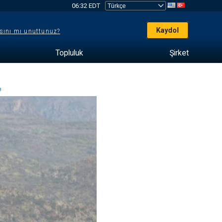
06:32 EDT
Kaydol
sını mı unuttunuz?
Topluluk
Şirket
me