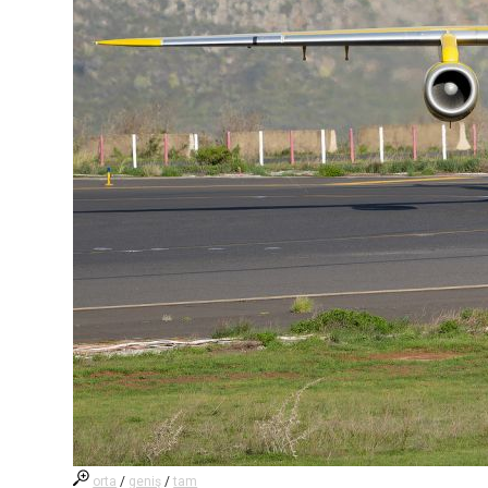
orta
/
geniş
/
tam