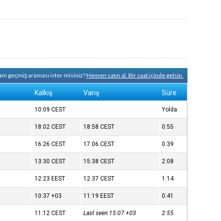
tam geçmiş araması ister misiniz?
Hemen satın al. Bir saat içinde gelsin.
Kalkış
Varış
Süre
10:09
CEST
Yolda
18:02
CEST
18:58
CEST
0:55
16:26
CEST
17:06
CEST
0:39
13:30
CEST
15:38
CEST
2:08
12:23
EEST
12:37
CEST
1:14
10:37
+03
11:19
EEST
0:41
11:12
CEST
Last seen 15:07
+03
2:55