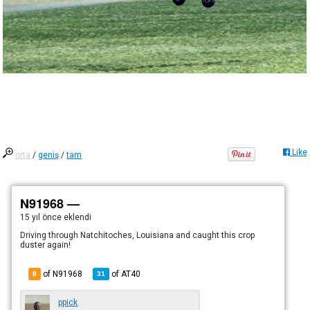
Like
orta
/
geniş
/
tam
N91968 —
15 yıl önce
eklendi
Driving through Natchitoches, Louisiana and caught this crop
duster again!
of N91968
of
AT40
8
31
ppick