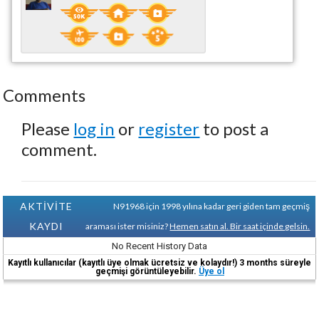
Comments
Please
log in
or
register
to post a
comment.
AKTİVİTE
N91968 için 1998 yılına kadar geri giden tam geçmiş
KAYDI
araması ister misiniz?
Hemen satın al. Bir saat içinde gelsin.
No Recent History Data
Kayıtlı kullanıcılar (kayıtlı üye olmak ücretsiz ve kolaydır!) 3 months süreyle
geçmişi görüntüleyebilir.
Üye ol