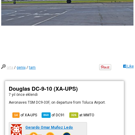
Like
orta
/
geniş
/
tam
Douglas DC-9-10 (XA-UPS)
7 yıl önce
eklendi
Aeronaves TSM DC9-33F, on departure from Toluca Airport.
of XA-UPS
of
DC91
at
MMTO
14
860
326
Gerardo Omar Muñoz Ledo