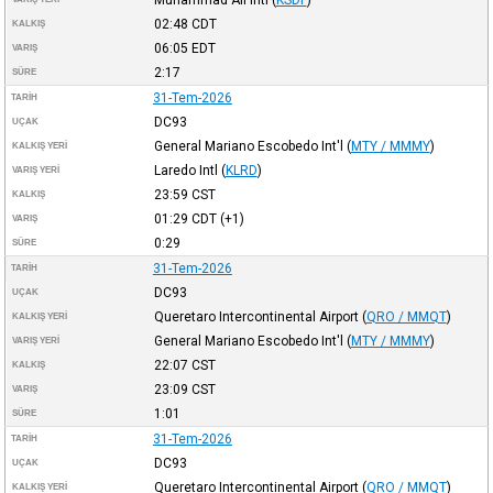
02:48
CDT
KALKIŞ
06:05
EDT
VARIŞ
2:17
SÜRE
31-Tem-2026
TARIH
DC93
UÇAK
General Mariano Escobedo Int'l
(
MTY / MMMY
)
KALKIŞ YERI
Laredo Intl
(
KLRD
)
VARIŞ YERI
23:59
CST
KALKIŞ
01:29
CDT
(+1)
VARIŞ
0:29
SÜRE
31-Tem-2026
TARIH
DC93
UÇAK
Queretaro Intercontinental Airport
(
QRO / MMQT
)
KALKIŞ YERI
General Mariano Escobedo Int'l
(
MTY / MMMY
)
VARIŞ YERI
22:07
CST
KALKIŞ
23:09
CST
VARIŞ
1:01
SÜRE
31-Tem-2026
TARIH
DC93
UÇAK
Queretaro Intercontinental Airport
(
QRO / MMQT
)
KALKIŞ YERI