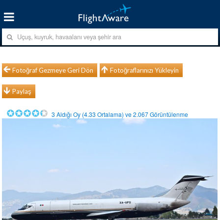
Fotoğraf Gezmeye Geri Dön
Fotoğraflarınızı Yükleyin
Paylaş
3
Aldığı Oy (
4.33
Ortalama) ve
2.067
Görüntülenme