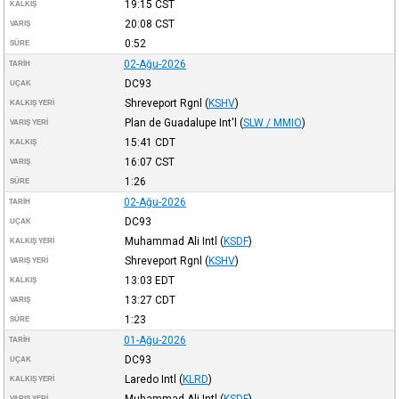
19:15
CST
KALKIŞ
20:08
CST
VARIŞ
0:52
SÜRE
02-Ağu-2026
TARIH
DC93
UÇAK
Shreveport Rgnl
(
KSHV
)
KALKIŞ YERI
Plan de Guadalupe Int'l
(
SLW / MMIO
)
VARIŞ YERI
15:41
CDT
KALKIŞ
16:07
CST
VARIŞ
1:26
SÜRE
02-Ağu-2026
TARIH
DC93
UÇAK
Muhammad Ali Intl
(
KSDF
)
KALKIŞ YERI
Shreveport Rgnl
(
KSHV
)
VARIŞ YERI
13:03
EDT
KALKIŞ
13:27
CDT
VARIŞ
1:23
SÜRE
01-Ağu-2026
TARIH
DC93
UÇAK
Laredo Intl
(
KLRD
)
KALKIŞ YERI
Muhammad Ali Intl
(
KSDF
)
VARIŞ YERI