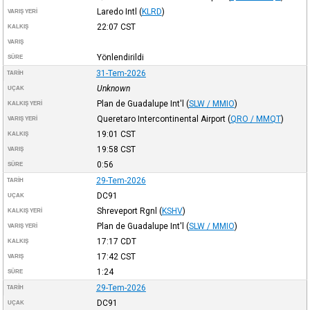
Laredo Intl
(
KLRD
)
VARIŞ YERI
22:07
CST
KALKIŞ
VARIŞ
Yönlendirildi
SÜRE
31-Tem-2026
TARIH
Unknown
UÇAK
Plan de Guadalupe Int'l
(
SLW / MMIO
)
KALKIŞ YERI
Queretaro Intercontinental Airport
(
QRO / MMQT
)
VARIŞ YERI
19:01
CST
KALKIŞ
19:58
CST
VARIŞ
0:56
SÜRE
29-Tem-2026
TARIH
DC91
UÇAK
Shreveport Rgnl
(
KSHV
)
KALKIŞ YERI
Plan de Guadalupe Int'l
(
SLW / MMIO
)
VARIŞ YERI
17:17
CDT
KALKIŞ
17:42
CST
VARIŞ
1:24
SÜRE
29-Tem-2026
TARIH
DC91
UÇAK