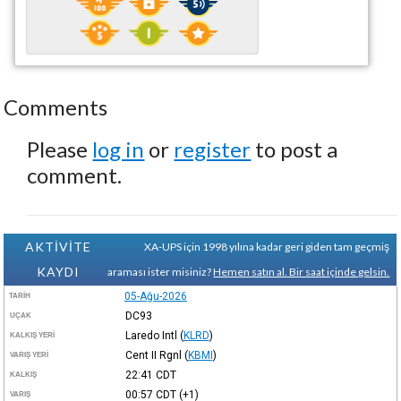
Comments
Please
log in
or
register
to post a
comment.
AKTİVİTE
XA-UPS için 1998 yılına kadar geri giden tam geçmiş
KAYDI
araması ister misiniz?
Hemen satın al. Bir saat içinde gelsin.
05-Ağu-2026
TARIH
DC93
UÇAK
Laredo Intl
(
KLRD
)
KALKIŞ YERI
Cent II Rgnl
(
KBMI
)
VARIŞ YERI
22:41
CDT
KALKIŞ
00:57
CDT
(+1)
VARIŞ