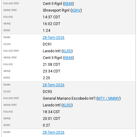
Cent II Rgnl
(
KBMI
)
KALKIŞ YERI
Shreveport Rgnl
(
KSHV
)
VARIŞ YERI
14:37
CDT
KALKIŞ
16:02
CDT
VARIŞ
1:24
SÜRE
28-Tem-2026
TARIH
DC91
UÇAK
Laredo Intl
(
KLRD
)
KALKIŞ YERI
Cent II Rgnl
(
KBMI
)
VARIŞ YERI
21:08
CDT
KALKIŞ
23:34
CDT
VARIŞ
2:25
SÜRE
28-Tem-2026
TARIH
DC93
UÇAK
General Mariano Escobedo Int'l
(
MTY / MMMY
)
KALKIŞ YERI
Laredo Intl
(
KLRD
)
VARIŞ YERI
18:34
CST
KALKIŞ
20:01
CDT
VARIŞ
0:27
SÜRE
28-Tem-2026
TARIH