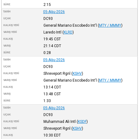
2:15
SÜRE
05-Ağu-2026
TARIH
DC93
UÇAK
General Mariano Escobedo Int'l
(
MTY / MMMY
)
KALKIŞ YERI
Laredo Intl
(
KLRD
)
VARIŞ YERI
19:45
CST
KALKIŞ
21:14
CDT
VARIŞ
0:28
SÜRE
05-Ağu-2026
TARIH
DC93
UÇAK
Shreveport Rgnl
(
KSHV
)
KALKIŞ YERI
General Mariano Escobedo Int'l
(
MTY / MMMY
)
VARIŞ YERI
13:14
CDT
KALKIŞ
13:48
CST
VARIŞ
1:33
SÜRE
05-Ağu-2026
TARIH
DC93
UÇAK
Muhammad Ali Intl
(
KSDF
)
KALKIŞ YERI
Shreveport Rgnl
(
KSHV
)
VARIŞ YERI
10:30
EDT
KALKIŞ