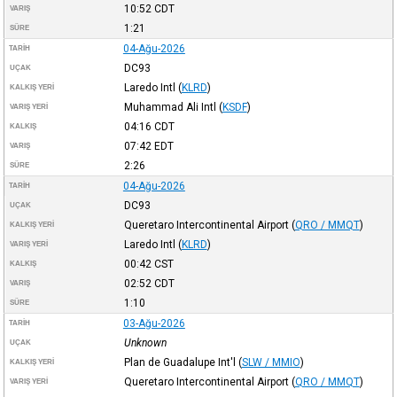
10:52
CDT
VARIŞ
1:21
SÜRE
04-Ağu-2026
TARIH
DC93
UÇAK
Laredo Intl
(
KLRD
)
KALKIŞ YERI
Muhammad Ali Intl
(
KSDF
)
VARIŞ YERI
04:16
CDT
KALKIŞ
07:42
EDT
VARIŞ
2:26
SÜRE
04-Ağu-2026
TARIH
DC93
UÇAK
Queretaro Intercontinental Airport
(
QRO / MMQT
)
KALKIŞ YERI
Laredo Intl
(
KLRD
)
VARIŞ YERI
00:42
CST
KALKIŞ
02:52
CDT
VARIŞ
1:10
SÜRE
03-Ağu-2026
TARIH
Unknown
UÇAK
Plan de Guadalupe Int'l
(
SLW / MMIO
)
KALKIŞ YERI
Queretaro Intercontinental Airport
(
QRO / MMQT
)
VARIŞ YERI