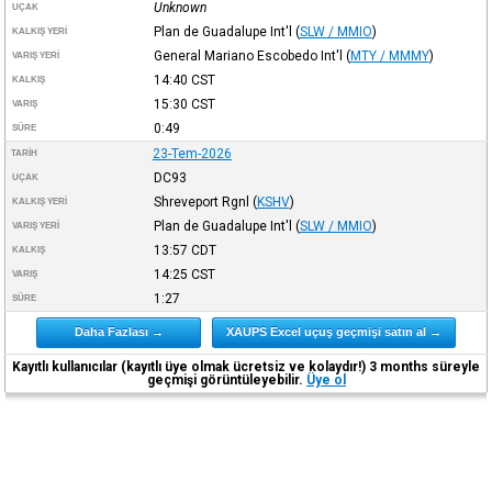
Unknown
UÇAK
Plan de Guadalupe Int'l
(
SLW / MMIO
)
KALKIŞ YERI
General Mariano Escobedo Int'l
(
MTY / MMMY
)
VARIŞ YERI
14:40
CST
KALKIŞ
15:30
CST
VARIŞ
0:49
SÜRE
23-Tem-2026
TARIH
DC93
UÇAK
Shreveport Rgnl
(
KSHV
)
KALKIŞ YERI
Plan de Guadalupe Int'l
(
SLW / MMIO
)
VARIŞ YERI
13:57
CDT
KALKIŞ
14:25
CST
VARIŞ
1:27
SÜRE
Daha Fazlası →
XAUPS Excel uçuş geçmişi satın al →
Kayıtlı kullanıcılar (kayıtlı üye olmak ücretsiz ve kolaydır!) 3 months süreyle
geçmişi görüntüleyebilir.
Üye ol