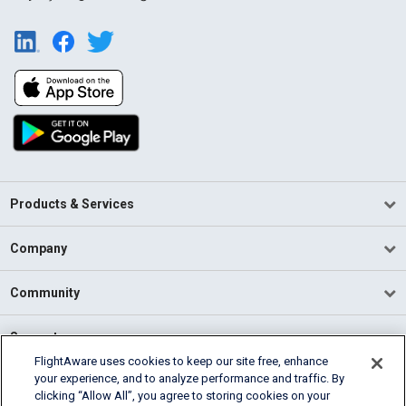
Products & Services
Company
Community
Support
FlightAware uses cookies to keep our site free, enhance
your experience, and to analyze performance and traffic. By
English (USA)
clicking “Allow All”, you agree to storing cookies on your
2026 FlightAware