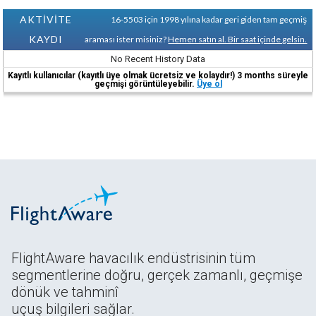
AKTİVİTE
16-5503 için 1998 yılına kadar geri giden tam geçmiş
KAYDI
araması ister misiniz?
Hemen satın al. Bir saat içinde gelsin.
No Recent History Data
Kayıtlı kullanıcılar (kayıtlı üye olmak ücretsiz ve kolaydır!) 3 months süreyle
geçmişi görüntüleyebilir.
Üye ol
FlightAware havacılık endüstrisinin tüm
segmentlerine doğru, gerçek zamanlı, geçmişe
dönük ve tahminî
uçuş bilgileri sağlar.