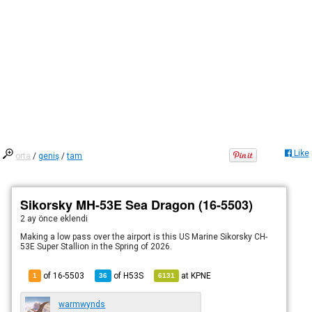
Like
orta
/
geniş
/
tam
Sikorsky MH-53E Sea Dragon (16-5503)
2 ay önce
eklendi
Making a low pass over the airport is this US Marine Sikorsky CH-
53E Super Stallion in the Spring of 2026.
of 16-5503
of
H53S
at
KPNE
1
36
6131
warmwynds