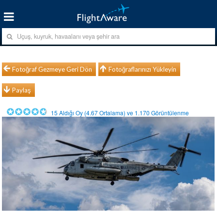
Fotoğraf Gezmeye Geri Dön
Fotoğraflarınızı Yükleyin
Paylaş
15
Aldığı Oy (
4.67
Ortalama) ve
1.170
Görüntülenme