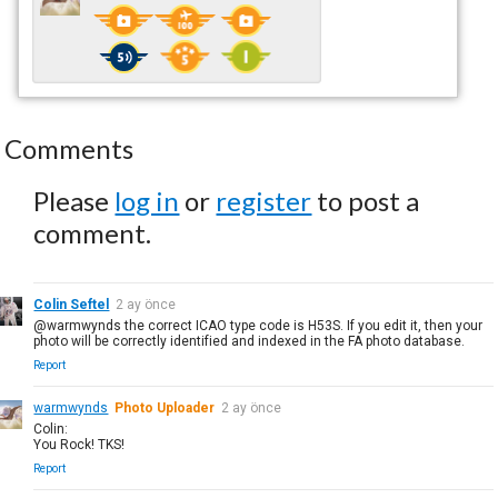
Comments
Please
log in
or
register
to post a
comment.
Colin Seftel
2 ay önce
@warmwynds the correct ICAO type code is H53S. If you edit it, then your
photo will be correctly identified and indexed in the FA photo database.
Report
warmwynds
Photo Uploader
2 ay önce
Colin:
You Rock! TKS!
Report