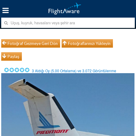
Fotoğraf Gezmeye Geri Dön
Fotoğraflarınızı Yükleyin
Paylaş
3
Aldığı Oy (
5.00
Ortalama) ve
3.072
Görüntülenme