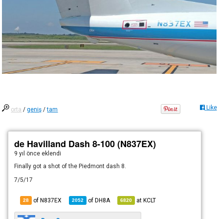
Like
orta
/
geniş
/
tam
de Havilland Dash 8-100 (N837EX)
9 yıl önce
eklendi
Finally got a shot of the Piedmont dash 8.
7/5/17
of N837EX
of
DH8A
at
KCLT
28
2052
6820