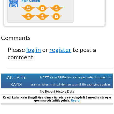
Ryan Carson
Comments
Please
log in
or
register
to post a
comment.
AKTİVİTE
N837EX için 1998 yılına kadar geri giden tam geçmiş
KAYDI
araması ister misiniz?
Hemen satın al. Bir saat içinde gelsin.
No Recent History Data
Kayıtlı kullanıcılar (kayıtlı üye olmak ücretsiz ve kolaydır!) 3 months süreyle
geçmişi görüntüleyebilir.
Üye ol