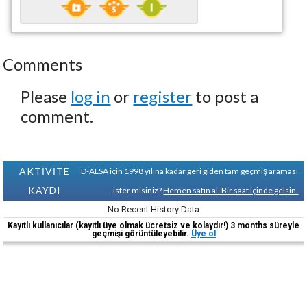
Comments
Please
log in
or
register
to post a
comment.
AKTİVİTE
D-ALSA için 1998 yılına kadar geri giden tam geçmiş araması
KAYDI
ister misiniz?
Hemen satın al. Bir saat içinde gelsin.
No Recent History Data
Kayıtlı kullanıcılar (kayıtlı üye olmak ücretsiz ve kolaydır!) 3 months süreyle
geçmişi görüntüleyebilir.
Üye ol