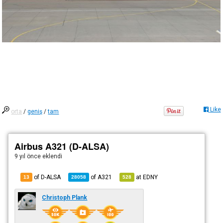
Like
orta
/
geniş
/
tam
Airbus A321 (D-ALSA)
9 yıl önce
eklendi
of D-ALSA
of
A321
at
EDNY
13
28058
528
Christoph Plank