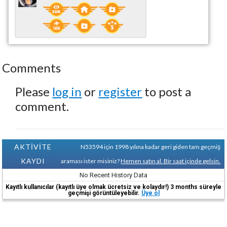
Comments
Please
log in
or
register
to post a
comment.
AKTİVİTE
N53594 için 1998 yılına kadar geri giden tam geçmiş
KAYDI
araması ister misiniz?
Hemen satın al. Bir saat içinde gelsin.
No Recent History Data
Kayıtlı kullanıcılar (kayıtlı üye olmak ücretsiz ve kolaydır!) 3 months süreyle
geçmişi görüntüleyebilir.
Üye ol