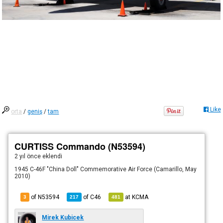
Like
orta
/
geniş
/
tam
CURTISS Commando (N53594)
2 yıl önce
eklendi
1945 C-46F "China Doll" Commemorative Air Force (Camarillo, May
2010)
of N53594
of
C46
at
KCMA
3
217
481
Mirek Kubicek