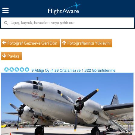
Fotoğraf Gezmeye Geri Dön
Fotoğraflarınızı Yükleyin
Paylaş
9
Aldığı Oy (
4.89
Ortalama) ve
1.322
Görüntülenme