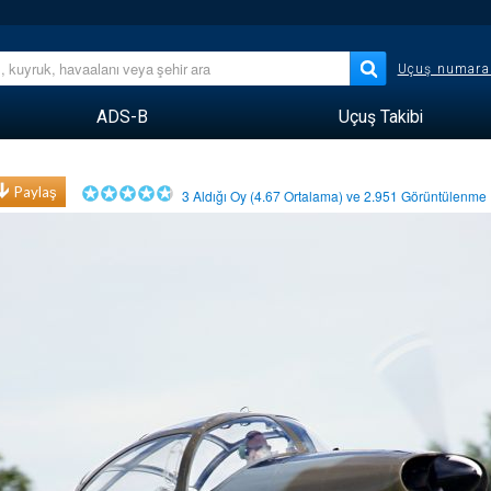
Uçuş numara
ADS-B
Uçuş Takibi
Paylaş
3
Aldığı Oy (
4.67
Ortalama) ve
2.951
Görüntülenm