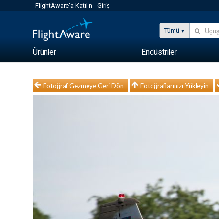
FlightAware'a Katılın
Giriş
Tümü
Ürünler
Endüstriler
Fotoğraf Gezmeye Geri Dön
Fotoğraflarınızı Yükleyin