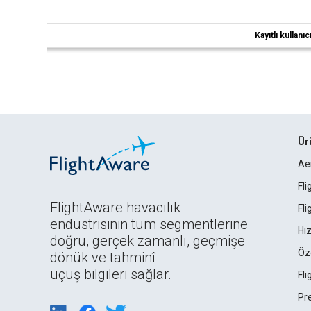
Kayıtlı kullan
Ür
Ae
Fl
FlightAware havacılık
Fl
endüstrisinin tüm segmentlerine
Hız
doğru, gerçek zamanlı, geçmişe
Öz
dönük ve tahminî
uçuş bilgileri sağlar.
Fl
Pr