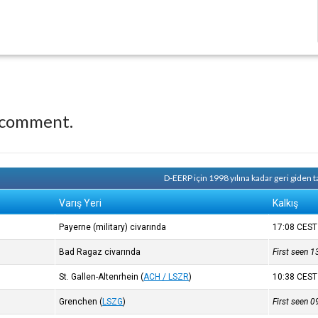
 comment.
D-EERP için 1998 yılına kadar geri giden
Varış Yeri
Kalkış
Payerne (military) civarında
17:08
CEST
Bad Ragaz civarında
First seen 
St. Gallen-Altenrhein
(
ACH / LSZR
)
10:38
CEST
Grenchen
(
LSZG
)
First seen 