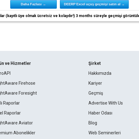
Daha Fazlası →
DEERP Excel uçuş geçmişi satın al →
ıcılar (kayıtlı üye olmak ücretsiz ve kolaydır!) 3 months süreyle geçmişi görüntül
ün ve Hizmetler
Şirket
roAPI
Hakkımızda
ightAware Firehose
Kariyer
ightAware Foresight
Geçmiş
lı Raporlar
Advertise With Us
el Raporlar
Haber Odası
ightAware Aviator
Blog
emium Abonelikler
Web Seminerleri