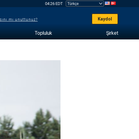
04:26 EDT
Kaydol
sını mı unuttunuz?
Topluluk
Şirket
e