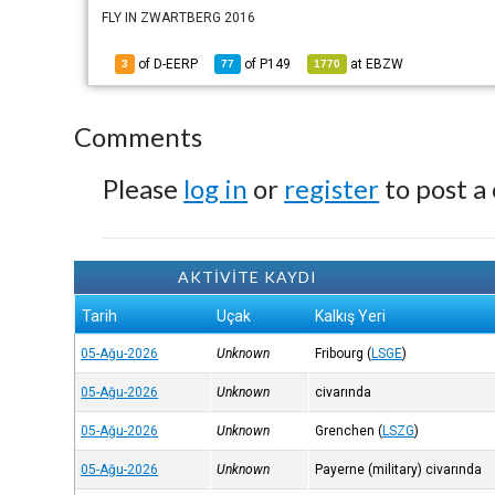
FLY IN ZWARTBERG 2016
of D-EERP
of
P149
at
EBZW
3
77
1770
Comments
Please
log in
or
register
to post a
AKTİVİTE KAYDI
Tarih
Uçak
Kalkış Yeri
05-Ağu-2026
Unknown
Fribourg
(
LSGE
)
05-Ağu-2026
Unknown
civarında
05-Ağu-2026
Unknown
Grenchen
(
LSZG
)
05-Ağu-2026
Unknown
Payerne (military) civarında