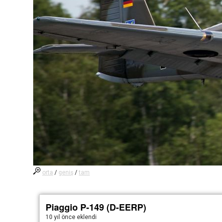
orta
/
geniş
/
tam
Piaggio P-149 (D-EERP)
10 yıl önce
eklendi