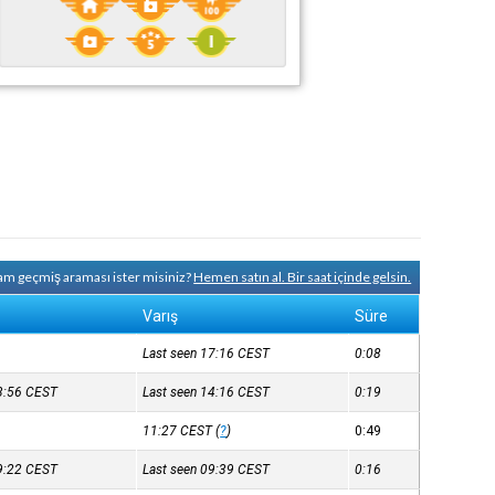
 tam geçmiş araması ister misiniz?
Hemen satın al. Bir saat içinde gelsin.
Varış
Süre
Last seen 17:16
CEST
0:08
13:56
CEST
Last seen 14:16
CEST
0:19
11:27
CEST
(
?
)
0:49
09:22
CEST
Last seen 09:39
CEST
0:16