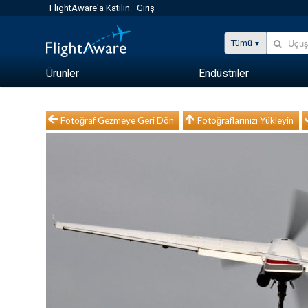
FlightAware'a Katılın
Giriş
Tümü
Ürünler
Endüstriler
Fotoğraf Gezmeye Geri Dön
Fotoğraflarınızı Yükleyin