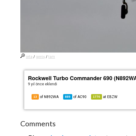
orta
/
geniş
/
tam
Rockwell Turbo Commander 690 (N892W
9 yıl önce
eklendi
of N892WA
of
AC90
at
EBZW
13
889
1770
Comments