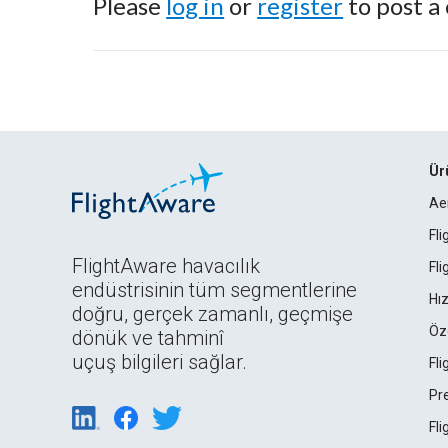
Please
log in
or
register
to post a
Ür
Ae
Fl
FlightAware havacılık
Fl
endüstrisinin tüm segmentlerine
Hız
doğru, gerçek zamanlı, geçmişe
Öz
dönük ve tahminî
uçuş bilgileri sağlar.
Fl
Pr
Fl