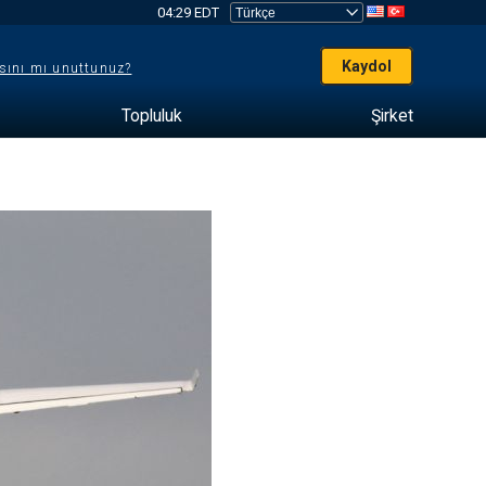
04:29 EDT
Kaydol
sını mı unuttunuz?
Topluluk
Şirket
e