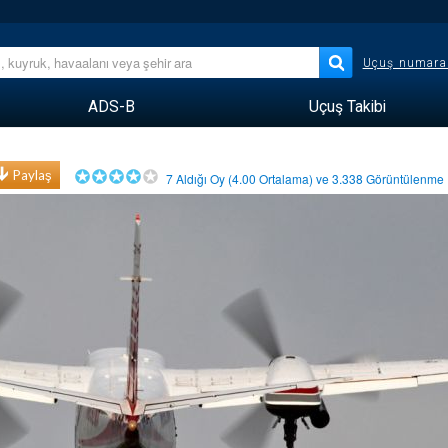
Uçuş numara
ADS-B
Uçuş Takibi
Paylaş
7
Aldığı Oy (
4.00
Ortalama) ve
3.338
Görüntülenm