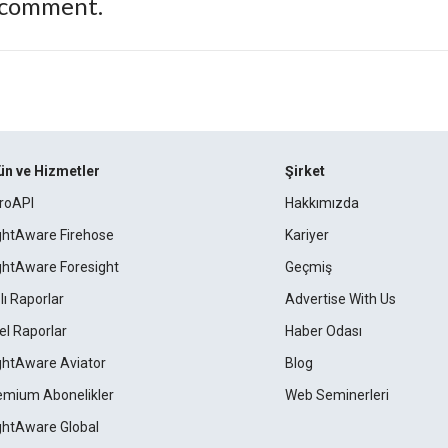
 comment.
ün ve Hizmetler
Şirket
roAPI
Hakkımızda
ightAware Firehose
Kariyer
ightAware Foresight
Geçmiş
lı Raporlar
Advertise With Us
el Raporlar
Haber Odası
ightAware Aviator
Blog
emium Abonelikler
Web Seminerleri
ightAware Global