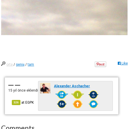
Like
orta
/
geniş
/
tam
— —
Alexander Aschacher
15 yıl önce
eklendi
at
EGPK
326
Comments