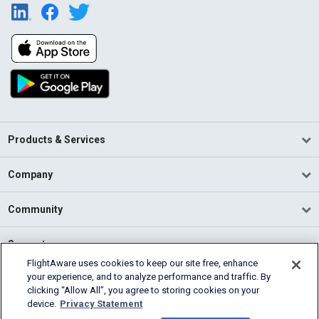
Products & Services
Company
Community
Support
FlightAware uses cookies to keep our site free, enhance
your experience, and to analyze performance and traffic. By
English (USA)
clicking “Allow All”, you agree to storing cookies on your
2026 FlightAware
device.
Privacy Statement