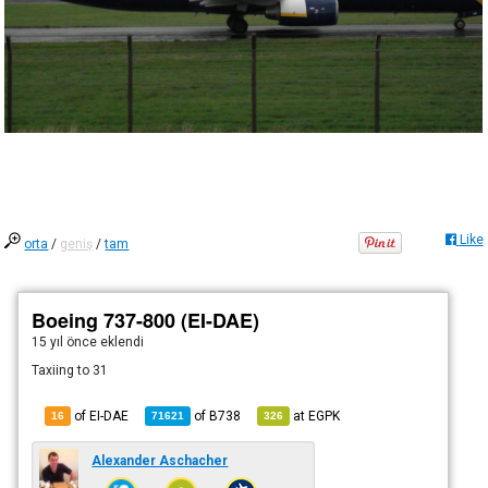
Like
orta
/
geniş
/
tam
Boeing 737-800 (EI-DAE)
15 yıl önce
eklendi
Taxiing to 31
of EI-DAE
of
B738
at
EGPK
16
71621
326
Alexander Aschacher