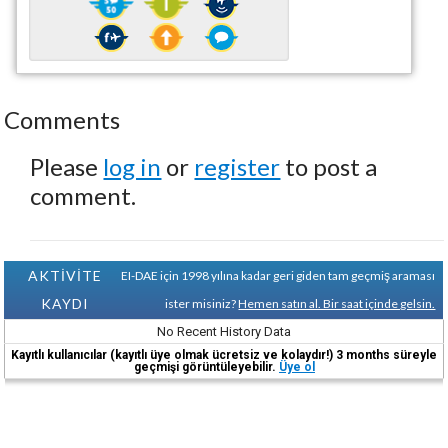
Comments
Please
log in
or
register
to post a
comment.
AKTİVİTE
EI-DAE için 1998 yılına kadar geri giden tam geçmiş araması
KAYDI
ister misiniz?
Hemen satın al. Bir saat içinde gelsin.
No Recent History Data
Kayıtlı kullanıcılar (kayıtlı üye olmak ücretsiz ve kolaydır!) 3 months süreyle
geçmişi görüntüleyebilir.
Üye ol