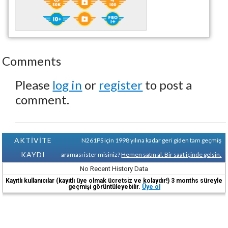
Comments
Please
log in
or
register
to post a
comment.
AKTİVİTE
N261PS için 1998 yılına kadar geri giden tam geçmiş
KAYDI
araması ister misiniz?
Hemen satın al. Bir saat içinde gelsin.
No Recent History Data
Kayıtlı kullanıcılar (kayıtlı üye olmak ücretsiz ve kolaydır!) 3 months süreyle
geçmişi görüntüleyebilir.
Üye ol