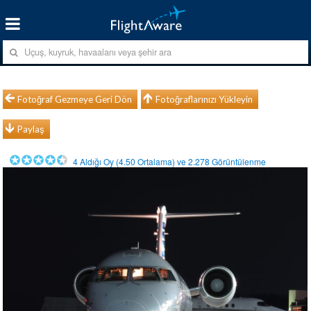
Fotoğraf Gezmeye Geri Dön
Fotoğraflarınızı Yükleyin
Paylaş
4
Aldığı Oy (
4.50
Ortalama) ve
2.278
Görüntülenme