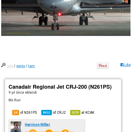
Like
orta
/
geniş
/
tam
Canadair Regional Jet CRJ-200 (N261PS)
9 yıl önce
eklendi
Mx Run
of N261PS
of
CRJ2
at
KCAK
14
8612
1179
Harrison Miller