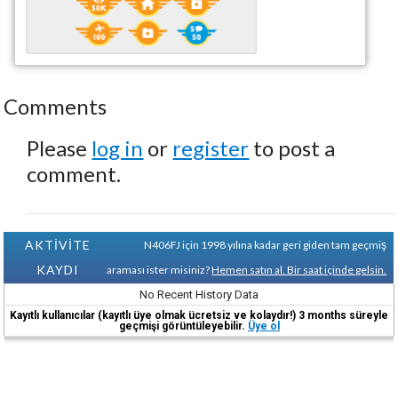
Comments
Please
log in
or
register
to post a
comment.
AKTİVİTE
N406FJ için 1998 yılına kadar geri giden tam geçmiş
KAYDI
araması ister misiniz?
Hemen satın al. Bir saat içinde gelsin.
No Recent History Data
Kayıtlı kullanıcılar (kayıtlı üye olmak ücretsiz ve kolaydır!) 3 months süreyle
geçmişi görüntüleyebilir.
Üye ol