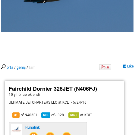
Like
orta
/
geniş
/
tam
Fairchild Dornier 328JET (N406FJ)
10 yıl önce
eklendi
ULTIMATE JETCHARTERS LLC at KCLT - 5/24/16
of N406FJ
of
J328
at
KCLT
31
606
6820
Hunalink