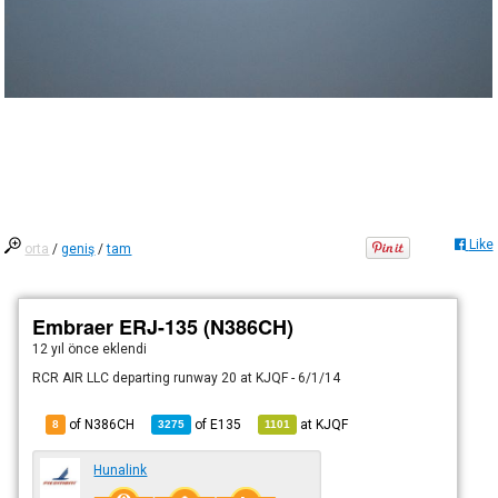
Like
orta
/
geniş
/
tam
Embraer ERJ-135 (N386CH)
12 yıl önce
eklendi
RCR AIR LLC departing runway 20 at KJQF - 6/1/14
of N386CH
of
E135
at
KJQF
8
3275
1101
Hunalink