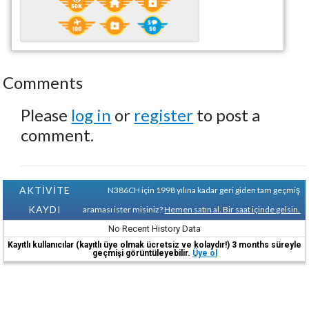
Comments
Please
log in
or
register
to post a
comment.
AKTİVİTE
N386CH için 1998 yılına kadar geri giden tam geçmiş
KAYDI
araması ister misiniz?
Hemen satın al. Bir saat içinde gelsin.
No Recent History Data
Kayıtlı kullanıcılar (kayıtlı üye olmak ücretsiz ve kolaydır!) 3 months süreyle
geçmişi görüntüleyebilir.
Üye ol