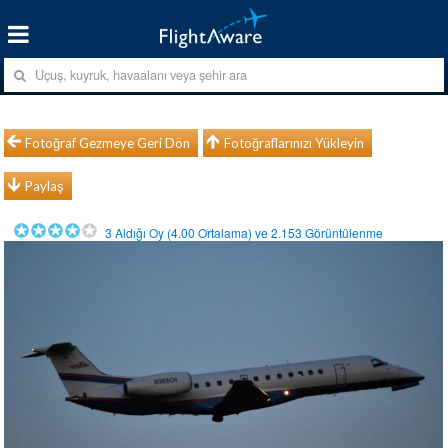
Fotoğraf Gezmeye Geri Dön
Fotoğraflarınızı Yükleyin
Paylaş
3
Aldığı Oy (
4.00
Ortalama) ve
2.153
Görüntülenme