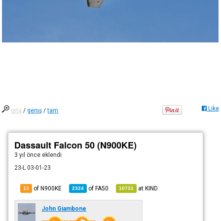
Like
orta
/
geniş
/
tam
Dassault Falcon 50 (N900KE)
3 yıl önce
eklendi
23-L 03-01-23
of N900KE
of
FA50
at
KIND
13
2324
10731
John Giambone