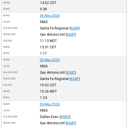
14:52
CDT
VARIŞ
0:38
SÜRE
06-Ağu-2026
TARIH
FA50
UÇAK
Santa Fe Regional
(
KSAF
)
KALKIŞ YERI
San Antonio Intl
(
KSAT
)
VARIŞ YERI
11:13
MDT
KALKIŞ
13:31
CDT
VARIŞ
1:17
SÜRE
03-Ağu-2026
TARIH
FA50
UÇAK
San Antonio Intl
(
KSAT
)
KALKIŞ YERI
Santa Fe Regional
(
KSAF
)
VARIŞ YERI
10:02
CDT
KALKIŞ
10:26
MDT
VARIŞ
1:24
SÜRE
03-Ağu-2026
TARIH
FA50
UÇAK
Dallas Exec
(
KRBD
)
KALKIŞ YERI
San Antonio Intl
(
KSAT
)
VARIŞ YERI