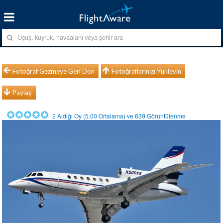
Fotoğraf Gezmeye Geri Dön
Fotoğraflarınızı Yükleyin
Paylaş
2
Aldığı Oy (
5.00
Ortalama) ve
639
Görüntülenme