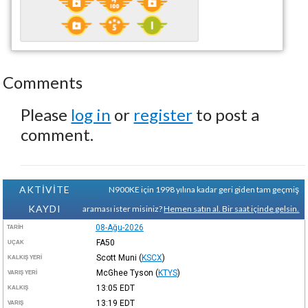
Comments
Please
log in
or
register
to post a
comment.
AKTİVİTE
N900KE için 1998 yılına kadar geri giden tam geçmiş
KAYDI
araması ister misiniz?
Hemen satın al. Bir saat içinde gelsin.
08-Ağu-2026
TARIH
FA50
UÇAK
Scott Muni
(
KSCX
)
KALKIŞ YERI
McGhee Tyson
(
KTYS
)
VARIŞ YERI
13:05
EDT
KALKIŞ
13:19
EDT
VARIŞ