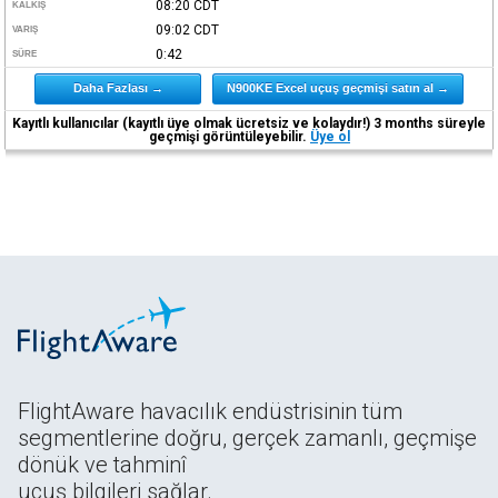
08:20
CDT
KALKIŞ
09:02
CDT
VARIŞ
0:42
SÜRE
Daha Fazlası →
N900KE Excel uçuş geçmişi satın al →
Kayıtlı kullanıcılar (kayıtlı üye olmak ücretsiz ve kolaydır!) 3 months süreyle
geçmişi görüntüleyebilir.
Üye ol
FlightAware havacılık endüstrisinin tüm
segmentlerine doğru, gerçek zamanlı, geçmişe
dönük ve tahminî
uçuş bilgileri sağlar.