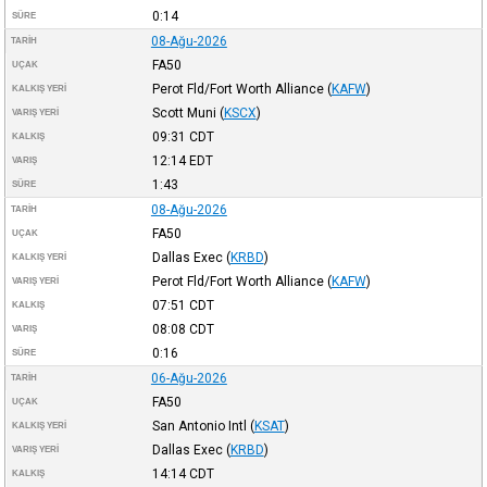
0:14
SÜRE
08-Ağu-2026
TARIH
FA50
UÇAK
Perot Fld/Fort Worth Alliance
(
KAFW
)
KALKIŞ YERI
Scott Muni
(
KSCX
)
VARIŞ YERI
09:31
CDT
KALKIŞ
12:14
EDT
VARIŞ
1:43
SÜRE
08-Ağu-2026
TARIH
FA50
UÇAK
Dallas Exec
(
KRBD
)
KALKIŞ YERI
Perot Fld/Fort Worth Alliance
(
KAFW
)
VARIŞ YERI
07:51
CDT
KALKIŞ
08:08
CDT
VARIŞ
0:16
SÜRE
06-Ağu-2026
TARIH
FA50
UÇAK
San Antonio Intl
(
KSAT
)
KALKIŞ YERI
Dallas Exec
(
KRBD
)
VARIŞ YERI
14:14
CDT
KALKIŞ