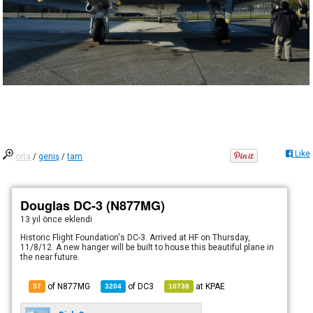
Like
orta
/
geniş
/
tam
Douglas DC-3 (N877MG)
13 yıl önce
eklendi
Historic Flight Foundation's DC-3. Arrived at HF on Thursday,
11/8/12. A new hanger will be built to house this beautiful plane in
the near future.
of N877MG
of
DC3
at
KPAE
57
3204
10738