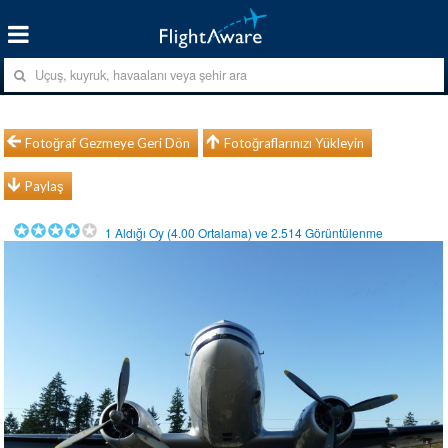
Fotoğraf Gezmeye Geri Dön
Fotoğraflarınızı Yükleyin
Paylaş
1
Aldığı Oy (
4.00
Ortalama) ve
2.514
Görüntülenme