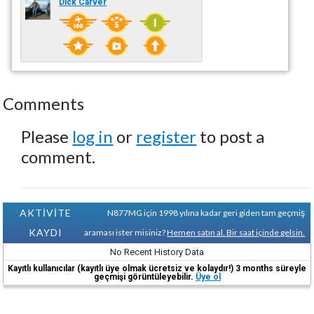
Dick Carver
Comments
Please
log in
or
register
to post a
comment.
AKTİVİTE
N877MG için 1998 yılına kadar geri giden tam geçmiş
KAYDI
araması ister misiniz?
Hemen satın al. Bir saat içinde gelsin.
No Recent History Data
Kayıtlı kullanıcılar (kayıtlı üye olmak ücretsiz ve kolaydır!) 3 months süreyle
geçmişi görüntüleyebilir.
Üye ol