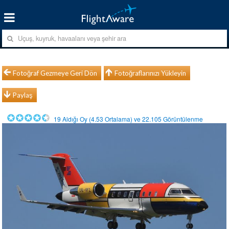
Fotoğraf Gezmeye Geri Dön
Fotoğraflarınızı Yükleyin
Paylaş
19
Aldığı Oy (
4.53
Ortalama) ve
22.105
Görüntülenme