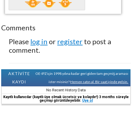
Comments
Please
log in
or
register
to post a
comment.
AKTİVİTE
OE-IPZ için 1998 yılına kadar geri giden tam geçmiş araması
KAYDI
ister misiniz?
Hemen satın al. Bir saat içinde gelsin.
No Recent History Data
Kayıtlı kullanıcılar (kayıtlı üye olmak ücretsiz ve kolaydır!) 3 months süreyle
geçmişi görüntüleyebilir.
Üye ol