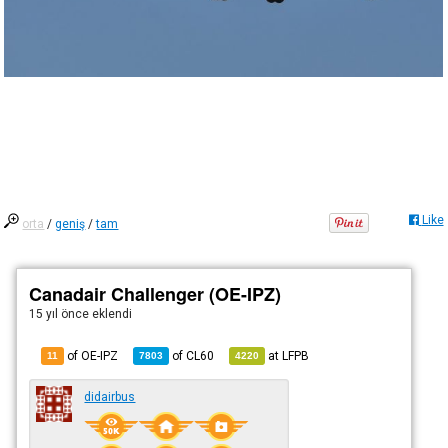
Like
orta
/
geniş
/
tam
Canadair Challenger (OE-IPZ)
15 yıl önce
eklendi
of OE-IPZ
of
CL60
at
LFPB
11
7803
4220
didairbus