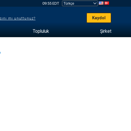
09:55 EDT
Kaydol
sını mı unuttunuz?
Topluluk
Şirket
me