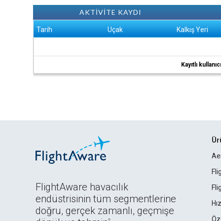
AKTİVİTE KAYDI
Tarih
Uçak
Kalkış Yeri
Kayıtlı kullan
Ür
Ae
Fl
FlightAware havacılık
Fl
endüstrisinin tüm segmentlerine
Hız
doğru, gerçek zamanlı, geçmişe
Öz