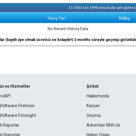
11-5033 için 1998 yılına kadar geri giden
Varış Yeri
Kalkış
No Recent History Data
ıcılar (kayıtlı üye olmak ücretsiz ve kolaydır!) 3 months süreyle geçmişi görüntül
ün ve Hizmetler
Şirket
roAPI
Hakkımızda
ightAware Firehose
Kariyer
ightAware Foresight
Geçmiş
lı Raporlar
Advertise With Us
el Raporlar
Haber Odası