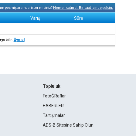
 tam geçmiş araması ister misiniz?
Hemen satın al. Bir saat içinde gelsin.
Varış
Süre
eyebilir.
Üye ol
Topluluk
FotoĞRaflar
HABERLER
Tartışmalar
ADS-B Sitesine Sahip Olun