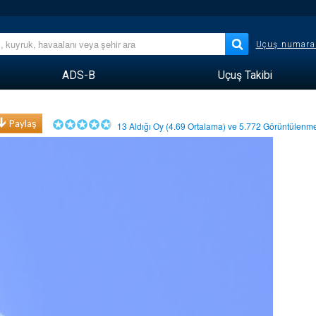
Uçuş numara
ADS-B
Uçuş Takibi
Paylaş
13
Aldığı Oy (
4.69
Ortalama) ve
5.772
Görüntülen