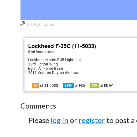
orta
/
geniş
/
tam
Lockheed F-35C (11-5033)
8 yıl önce
eklendi
Lockheed Martin F-35 Lightning II
33rd Fighter Wing
Eglin, Air Force Base
2017 Vectren Dayton Airshow
of 11-5033
of
F35
at
KDAY
14
1256
955
Comments
Please
log in
or
register
to post a