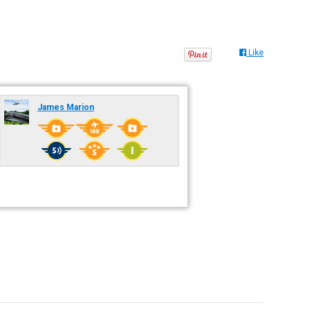
Like
James Marion