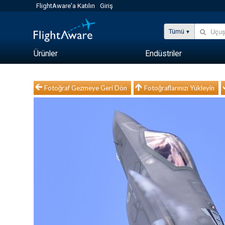
FlightAware'a Katılın
Giriş
Tümü
Ürünler
Endüstriler
Fotoğraf Gezmeye Geri Dön
Fotoğraflarınızı Yükleyin