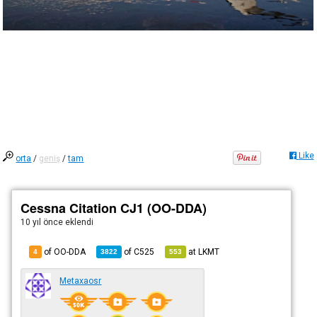
Like
orta
/
geniş
/
tam
Cessna Citation CJ1 (OO-DDA)
10 yıl önce
eklendi
of OO-DDA
of
C525
at
LKMT
4
3822
553
Metaxaosr