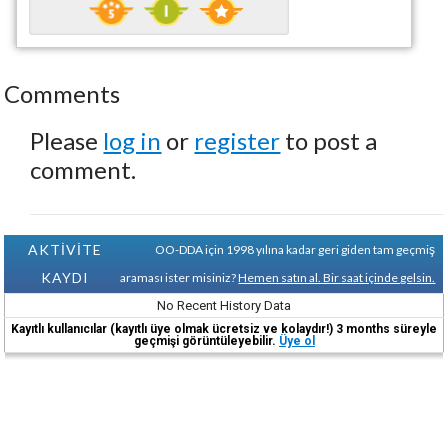
Comments
Please
log in
or
register
to post a
comment.
AKTİVİTE
OO-DDA için 1998 yılına kadar geri giden tam geçmiş
KAYDI
araması ister misiniz?
Hemen satın al. Bir saat içinde gelsin.
No Recent History Data
Kayıtlı kullanıcılar (kayıtlı üye olmak ücretsiz ve kolaydır!) 3 months süreyle
geçmişi görüntüleyebilir.
Üye ol