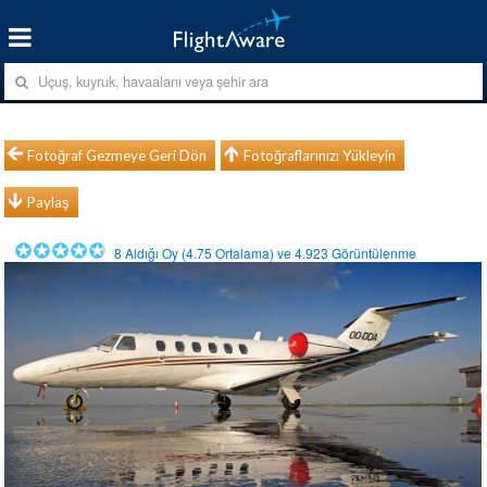
Fotoğraf Gezmeye Geri Dön
Fotoğraflarınızı Yükleyin
Paylaş
8
Aldığı Oy (
4.75
Ortalama) ve
4.923
Görüntülenme