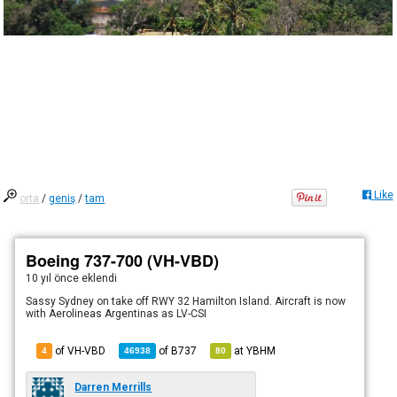
Like
orta
/
geniş
/
tam
Boeing 737-700 (VH-VBD)
10 yıl önce
eklendi
Sassy Sydney on take off RWY 32 Hamilton Island. Aircraft is now
with Aerolineas Argentinas as LV-CSI
of VH-VBD
of
B737
at
YBHM
4
46938
80
Darren Merrills