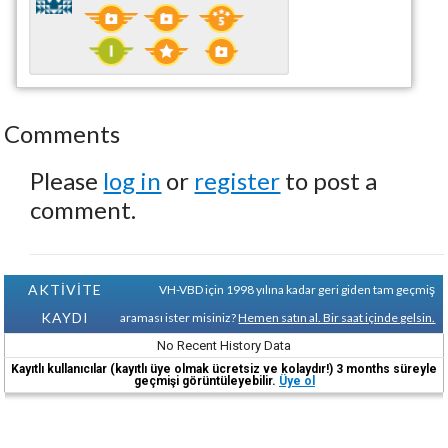
Comments
Please
log in
or
register
to post a
comment.
AKTİVİTE
VH-VBD için 1998 yılına kadar geri giden tam geçmiş
KAYDI
araması ister misiniz?
Hemen satın al. Bir saat içinde gelsin.
No Recent History Data
Kayıtlı kullanıcılar (kayıtlı üye olmak ücretsiz ve kolaydır!) 3 months süreyle
geçmişi görüntüleyebilir.
Üye ol