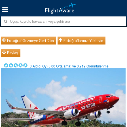
Fotoğraf Gezmeye Geri Dön
Fotoğraflarınızı Yükleyin
Paylaş
3
Aldığı Oy (
5.00
Ortalama) ve
3.919
Görüntülenme