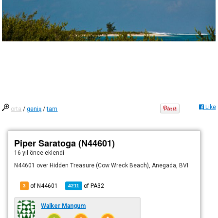
Like
orta
/
geniş
/
tam
Piper Saratoga (N44601)
16 yıl önce
eklendi
N44601 over Hidden Treasure (Cow Wreck Beach), Anegada, BVI
of N44601
of
PA32
3
4211
Walker Mangum