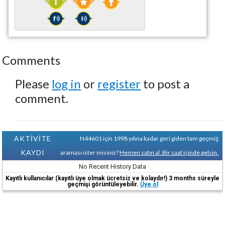
Comments
Please
log in
or
register
to post a
comment.
AKTİVİTE
N44601 için 1998 yılına kadar geri giden tam geçmiş
KAYDI
araması ister misiniz?
Hemen satın al. Bir saat içinde gelsin.
No Recent History Data
Kayıtlı kullanıcılar (kayıtlı üye olmak ücretsiz ve kolaydır!) 3 months süreyle
geçmişi görüntüleyebilir.
Üye ol