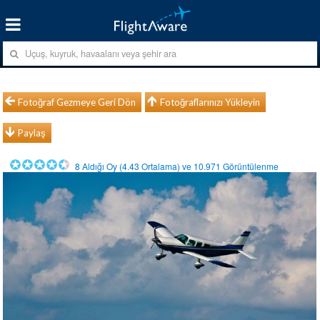
Fotoğraf Gezmeye Geri Dön
Fotoğraflarınızı Yükleyin
Paylaş
8
Aldığı Oy (
4.43
Ortalama) ve
10.971
Görüntülenme