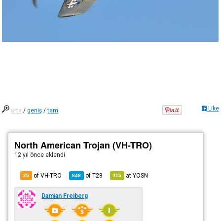
Like
orta
/
geniş
/
tam
North American Trojan (VH-TRO)
12 yıl önce
eklendi
of VH-TRO
of
T28
at
YOSN
25
848
115
Damian Freiberg