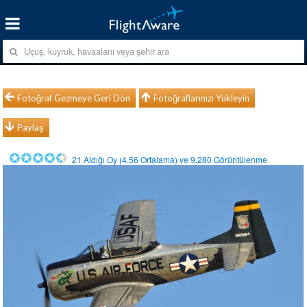
Fotoğraf Gezmeye Geri Dön
Fotoğraflarınızı Yükleyin
Paylaş
21
Aldığı Oy (
4.56
Ortalama) ve
9.280
Görüntülenme