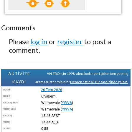
Comments
Please
log in
or
register
to post a
comment.
AKTİVİTE
VH-TRO için 1998 yılına kadar geri giden tam geçmiş
KAYDI
araması ister misiniz?
Hemen satın al. Bir saat içinde gelsin.
26-Tem-2026
TARIH
Unknown
UÇAK
Warnervale
(
YWVA
)
KALKIŞ YERI
Warnervale
(
YWVA
)
VARIŞ YERI
13:48
AEST
KALKIŞ
14:44
AEST
VARIŞ
0:55
SÜRE