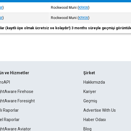
KW
)
Rockwood Muni
(
KRKW
)
KW
)
Rockwood Muni
(
KRKW
)
ıcılar (kayıtlı üye olmak ücretsiz ve kolaydır!) 3 months süreyle geçmişi görüntül
ün ve Hizmetler
Şirket
roAPI
Hakkımızda
ightAware Firehose
Kariyer
ightAware Foresight
Geçmiş
lı Raporlar
Advertise With Us
el Raporlar
Haber Odası
ightAware Aviator
Blog