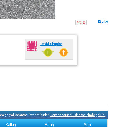
Like
David Shapiro
tam geçmiş araması ister misiniz?
Hemen satın al. Bir saat içinde gelsin.
Kalkış
Varış
Süre