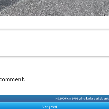
 comment.
N929DJ için 1998 yılına kadar geri giden 
Varış Yeri