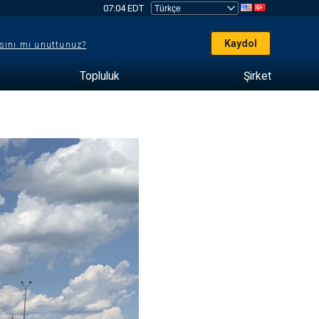
07:04 EDT
Kaydol
sını mı unuttunuz?
Topluluk
Şirket
e