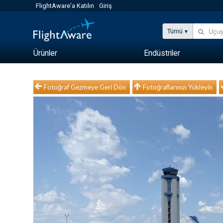
FlightAware'a Katılın
Giriş
Tümü
Ürünler
Endüstriler
Fotoğraf Gezmeye Geri Dön
Fotoğraflarınızı Yükleyin