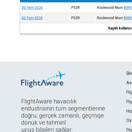
30-Tem-2026
P32R
Rockwood Muni
(
KR
30-Tem-2026
P32R
Rockwood Muni
(
KR
Kayıtlı kullan
Ür
Ae
Fl
FlightAware havacılık
Fl
endüstrisinin tüm segmentlerine
Hız
doğru, gerçek zamanlı, geçmişe
Öz
dönük ve tahminî
uçuş bilgileri sağlar.
Fl