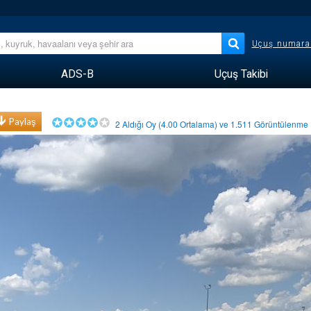
Uçuş numara
ADS-B
Uçuş Takibi
Paylaş
2
Aldığı Oy (
4.00
Ortalama) ve
1.511
Görüntülenm