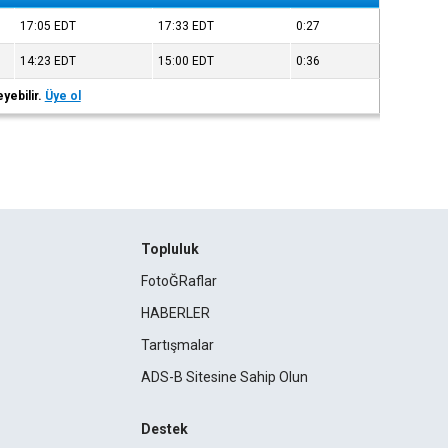
17:05
EDT
17:33
EDT
0:27
14:23
EDT
15:00
EDT
0:36
eyebilir.
Üye ol
Topluluk
FotoĞRaflar
HABERLER
Tartışmalar
ADS-B Sitesine Sahip Olun
Destek