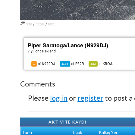
orta
/
geniş
/
tam
Piper Saratoga/Lance (N929DJ)
7 yıl önce
eklendi
of N929DJ
of
P32R
at
KROA
1
1194
143
Comments
Please
log in
or
register
to post a
AKTİVİTE KAYDI
Tarih
Uçak
Kalkış Yeri