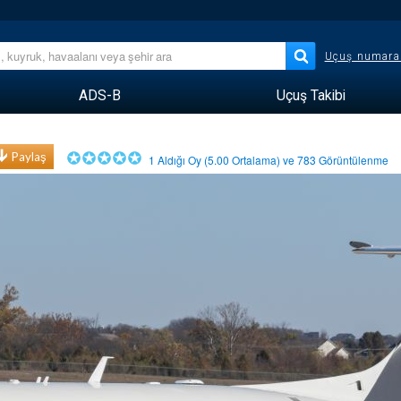
Uçuş numara
ADS-B
Uçuş Takibi
Paylaş
1
Aldığı Oy (
5.00
Ortalama) ve
783
Görüntülenme