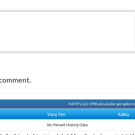
 comment.
N477FL için 1998 yılına kadar geri giden 
Varış Yeri
Kalkış
No Recent History Data