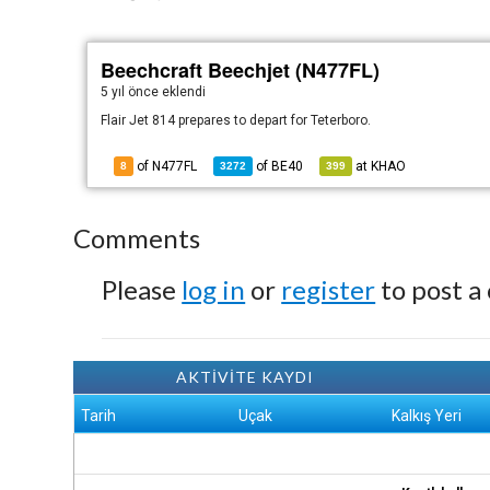
Beechcraft Beechjet (N477FL)
5 yıl önce
eklendi
Flair Jet 814 prepares to depart for Teterboro.
of N477FL
of
BE40
at
KHAO
8
3272
399
Comments
Please
log in
or
register
to post a
AKTİVİTE KAYDI
Tarih
Uçak
Kalkış Yeri