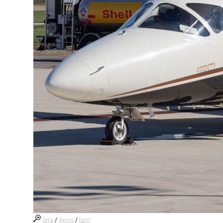
orta
/
geniş
/
tam