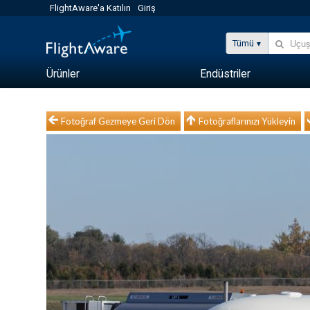
FlightAware'a Katılın
Giriş
Tümü
Ürünler
Endüstriler
Fotoğraf Gezmeye Geri Dön
Fotoğraflarınızı Yükleyin