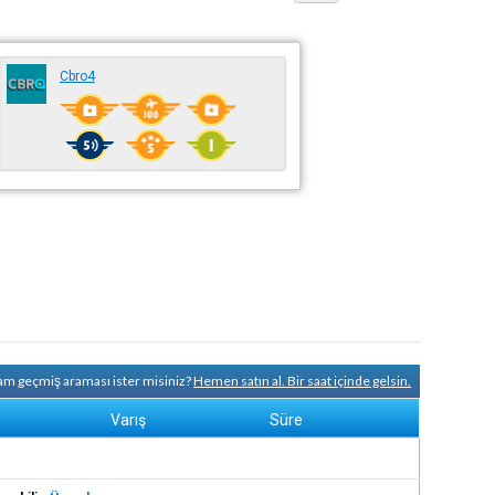
Cbro4
tam geçmiş araması ister misiniz?
Hemen satın al. Bir saat içinde gelsin.
Varış
Süre