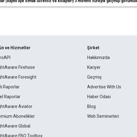
ıcılar (kayıtlı üye olmak ücretsiz ve kolaydır!) 3 months süreyle geçmişi görüntül
ün ve Hizmetler
Şirket
roAPI
Hakkımızda
ightAware Firehose
Kariyer
ightAware Foresight
Geçmiş
lı Raporlar
Advertise With Us
el Raporlar
Haber Odası
ightAware Aviator
Blog
emium Abonelikler
Web Seminerleri
ightAware Global
ightAware FBO Toolbox