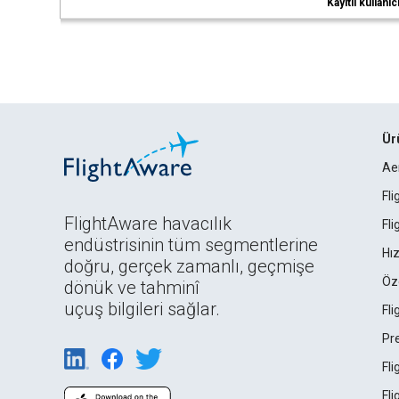
Kayıtlı kullan
Ür
Ae
Fl
FlightAware havacılık
Fl
endüstrisinin tüm segmentlerine
Hız
doğru, gerçek zamanlı, geçmişe
Öz
dönük ve tahminî
uçuş bilgileri sağlar.
Fl
Pr
Fl
Fl