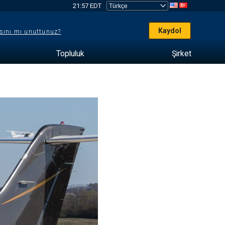
21:57 EDT
Kaydol
sını mı unuttunuz?
Topluluk
Şirket