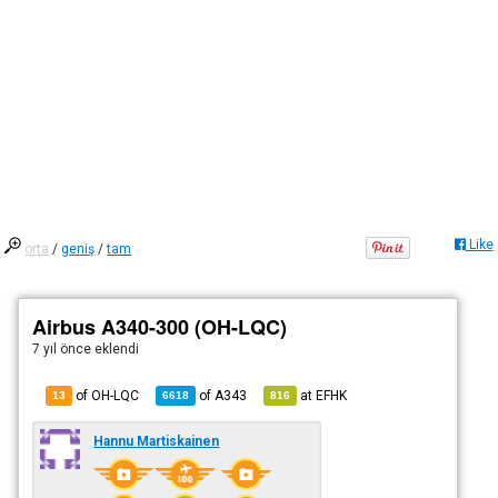
Like
orta
/
geniş
/
tam
Airbus A340-300 (OH-LQC)
7 yıl önce
eklendi
of OH-LQC
of
A343
at
EFHK
13
6618
816
Hannu Martiskainen