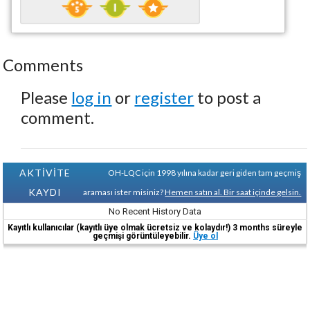
Comments
Please
log in
or
register
to post a
comment.
AKTİVİTE
OH-LQC için 1998 yılına kadar geri giden tam geçmiş
KAYDI
araması ister misiniz?
Hemen satın al. Bir saat içinde gelsin.
No Recent History Data
Kayıtlı kullanıcılar (kayıtlı üye olmak ücretsiz ve kolaydır!) 3 months süreyle
geçmişi görüntüleyebilir.
Üye ol