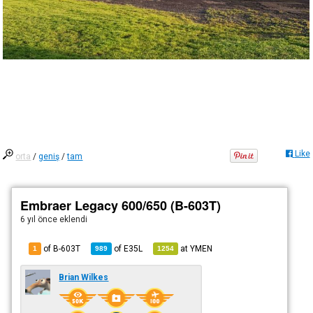
Like
orta
/
geniş
/
tam
Embraer Legacy 600/650 (B-603T)
6 yıl önce
eklendi
of B-603T
of
E35L
at
YMEN
1
989
1254
Brian Wilkes