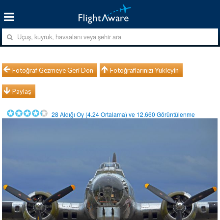
Fotoğraf Gezmeye Geri Dön
Fotoğraflarınızı Yükleyin
Paylaş
28
Aldığı Oy (
4.24
Ortalama) ve
12.660
Görüntülenme