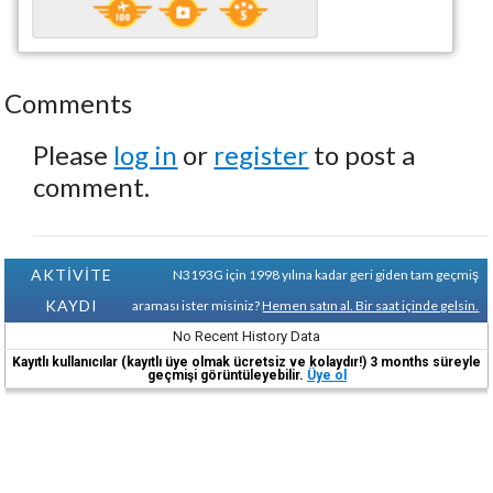
Comments
Please
log in
or
register
to post a
comment.
AKTİVİTE
N3193G için 1998 yılına kadar geri giden tam geçmiş
KAYDI
araması ister misiniz?
Hemen satın al. Bir saat içinde gelsin.
No Recent History Data
Kayıtlı kullanıcılar (kayıtlı üye olmak ücretsiz ve kolaydır!) 3 months süreyle
geçmişi görüntüleyebilir.
Üye ol