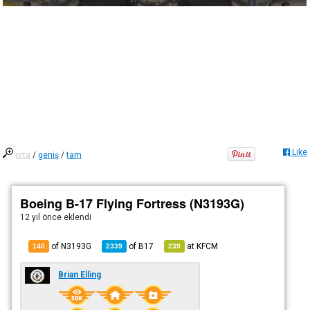
Like
orta
/
geniş
/
tam
Boeing B-17 Flying Fortress (N3193G)
12 yıl önce
eklendi
of N3193G
of
B17
at
KFCM
140
2339
239
Brian Elling